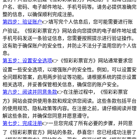
户名、密码、电子邮件地址、手机号码等。请务必提供准确完
整的信息，以确保顺利完成注册。
第四步：验证账户
👉填写完个人信息后，您可能需要进行账
户验证。《恒彩彩票官方》网站会向您提供的电子邮件地址或
手机号码发送一条验证信息，您需要按照提示进行验证操作。
这有助于确保账户的安全性，并防止不法分子滥用您的个人信
息。
第五步：设置安全选项
👉《恒彩彩票官方》网站通常要求您
设置一些安全选项，以增强账户的安全性。例如，可以设置安
全问题和答案，启用两步验证等功能。请根据系统的提示设置
相关选项，并妥善保管相关信息，确保您的账户安全。
第六步：阅读并同意条款
👉在注册过程中，《恒彩彩票官
方》网站会提供使用条款和规定供您阅读。这些条款包括平台
的使用规范、隐私政策等内容。在注册之前，请仔细阅读并理
解这些条款，并确保您同意并愿意遵守。
第七步：完成注册
👉一旦您完成了所有必要的步骤，并同意
了《恒彩彩票官方》网站的条款，恭喜您！您已经成功注册了