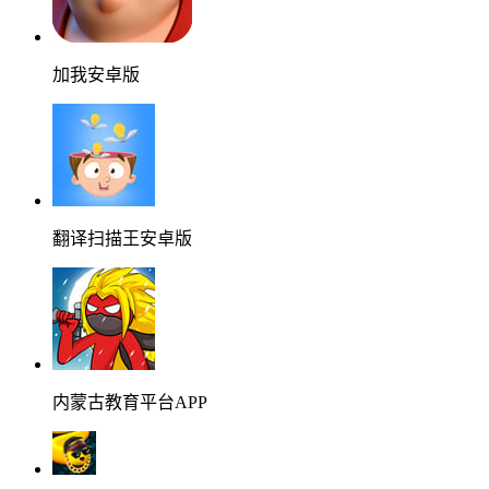
加我安卓版
翻译扫描王安卓版
内蒙古教育平台APP