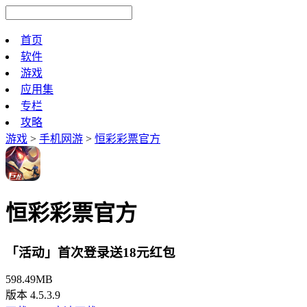
首页
软件
游戏
应用集
专栏
攻略
游戏
>
手机网游
>
恒彩彩票官方
恒彩彩票官方
「活动」首次登录送18元红包
598.49MB
版本 4.5.3.9