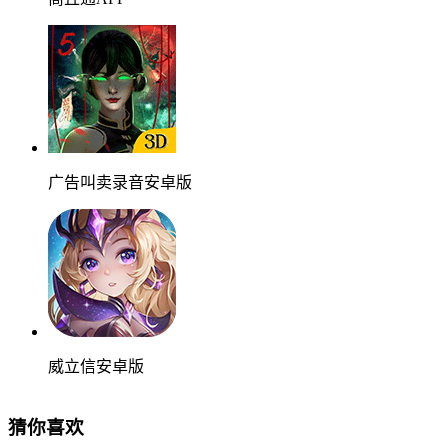
广告叫卖录音安卓版
威立信安卓版
猜你喜欢