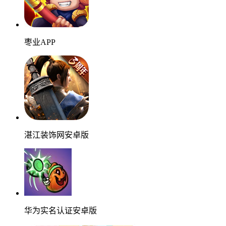
枣业APP
湛江装饰网安卓版
华为实名认证安卓版