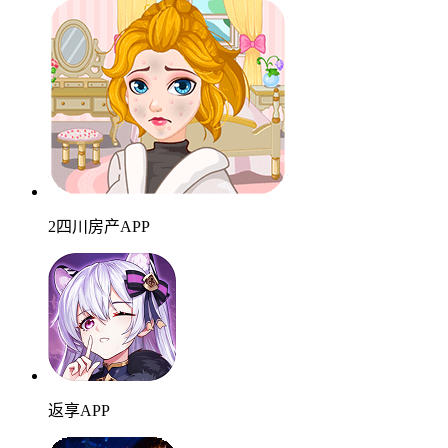
2四川房产APP
返享APP