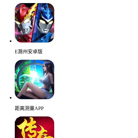
E滁州安卓版
距离测量APP