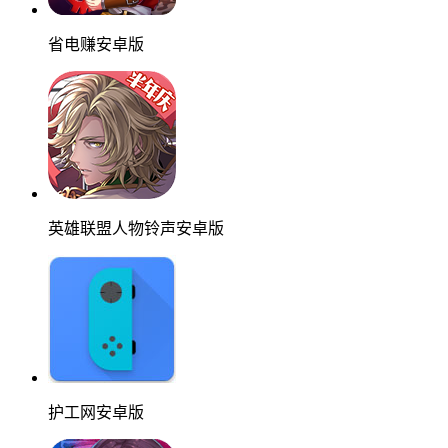
省电赚安卓版
英雄联盟人物铃声安卓版
护工网安卓版