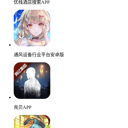
优栈酒店搜索APP
通风设备行业平台安卓版
充贝APP