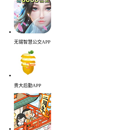
无锡智慧公交APP
贵大后勤APP