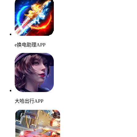
e换电助理APP
大哈出行APP