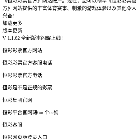
《恒彩彩票官方》网站账户。现在，您可以畅享《恒彩彩票官
方》网站提供的丰富体育赛事、刺激的游戏体验以及其他令人
兴奋!
加载更多
版本更新
V 1.1.62 全新版本闪耀上线！
恒彩彩票官方网站
恒彩彩票官方客服电话
恒彩彩票官方电话
恒彩是不是正规的彩票
恒彩集团官网
恒彩平台官网琎6uc个cc娟
恒彩客服
恒彩网页版登录入口