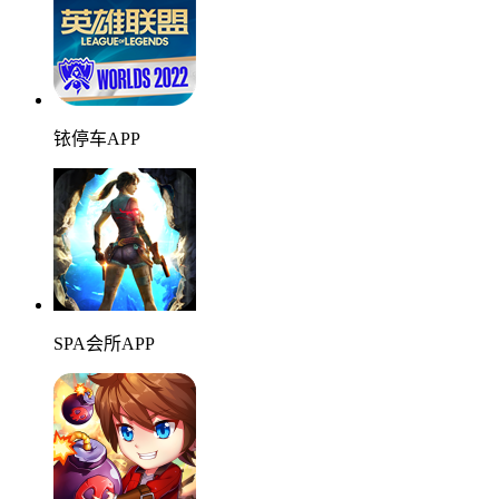
铱停车APP
SPA会所APP