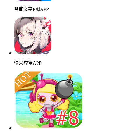
智能文字P图APP
快来夺宝APP