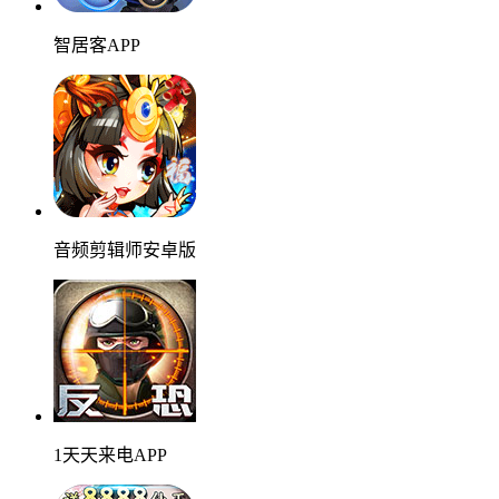
智居客APP
音频剪辑师安卓版
1天天来电APP