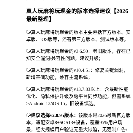
真人玩麻将玩现金的版本选择建议【2026
最新整理】
💮真人玩麻将玩现金的版本主要包括官方版本、安
卓版、iOS版等，还有第三方版本、测试版本等。
💮真人玩麻将玩现金的v3.6.50：老旧版本，存在已
知安全漏洞/兼容性问题，建议升级；
💮真人玩麻将玩现金的v10.4.51：修复关键漏洞，
新增基础功能，兼容主流系统；
💮真人玩麻将玩现金的v13.7.83以上：含最新性能
优化、隐私保护升级及跨平台同步功能，但需系统
≥Android 12/iOS 15，旧设备慎选。
💮
建议选择v2.8.95版本：
该版本是2026最新官方版
本，适配安卓8+/iOS13+设备，覆盖95%用户场
景，经大规模用户验证无重大缺陷，无强制广告/