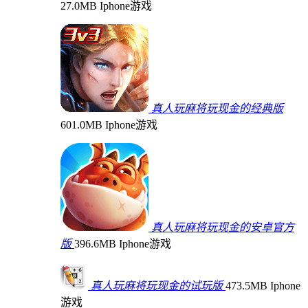
27.0MB
Iphone游戏
真人玩麻将玩现金的经典版
601.0MB
Iphone游戏
真人玩麻将玩现金的安卓官方
版
396.6MB
Iphone游戏
真人玩麻将玩现金的试玩版
473.5MB
Iphone
游戏