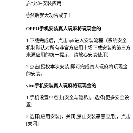
启“允许安装应用”
☝️然后就大功告成了！
OPPO手机安装真人玩麻将玩现金的
1.下载完成后，点击apk进入安装流程（系统安全
机制默认对所有非官方应用市场下载安装的第三方
来源应用的统一提示，请放心安装使用）
2.点击[授权本次安装]即可完成真人玩麻将玩现金
的安装。
vivo手机安装真人玩麻将玩现金的
1.手机设置中点击[安全与隐私]，选择[更多安全设
置]
2.选择[应用安装]，关闭[禁止安装恶意应用]，点击
[关闭]