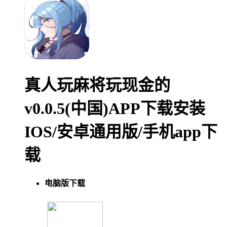
真人玩麻将玩现金的
v0.0.5(中国)APP下载安装
IOS/安卓通用版/手机app下
载
电脑版下载