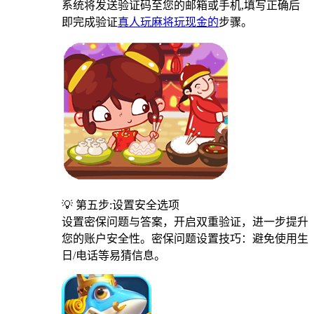
系统将发送验证码至您的邮箱或手机,填写正确后
即完成验证
真人玩麻将玩现金的
步骤。
💡 第五步:设置安全选项
设置密保问题与答案，开启双重验证，进一步提升
您的账户安全性。密保问题设置技巧：避免使用生
日/电话等易猜信息。