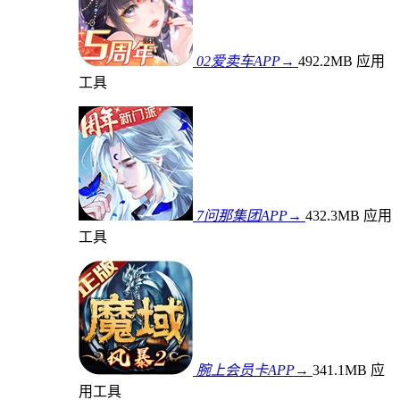
02爱卖车APP→
492.2MB
应用
工具
7问那集团APP→
432.3MB
应用
工具
腕上会员卡APP→
341.1MB
应
用工具