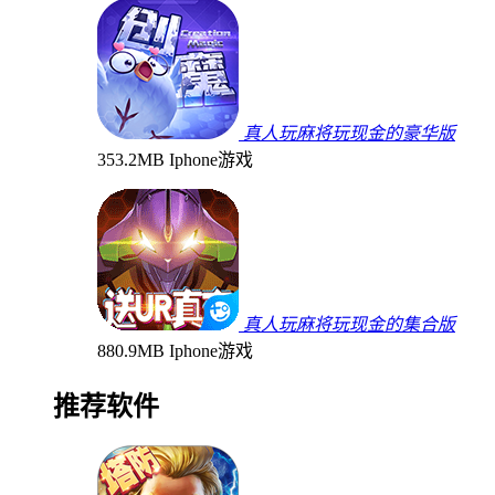
真人玩麻将玩现金的豪华版
353.2MB
Iphone游戏
真人玩麻将玩现金的集合版
880.9MB
Iphone游戏
推荐软件