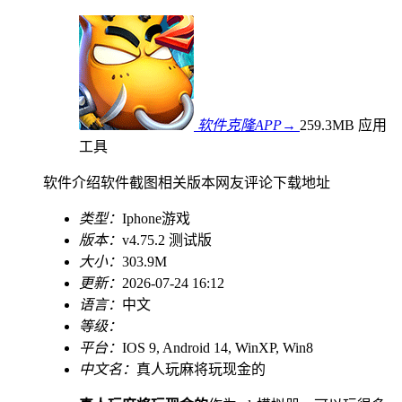
软件克隆APP→
259.3MB
应用
工具
软件介绍
软件截图
相关版本
网友评论
下载地址
类型：
Iphone游戏
版本：
v4.75.2 测试版
大小：
303.9M
更新：
2026-07-24 16:12
语言：
中文
等级：
平台：
IOS 9, Android 14, WinXP, Win8
中文名：
真人玩麻将玩现金的