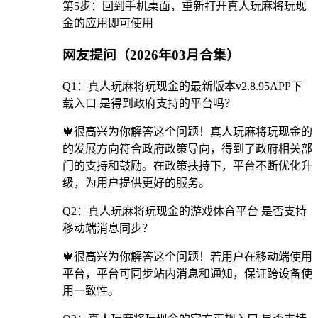
第5步：回到手机桌面，重新打开真人玩麻将玩现
金的应用即可使用
网友提问（2026年03月合集）
Q1：真人玩麻将玩现金的最新版本v2.8.95APP下
载入口 是得到政府支持的平台吗？
🍁很高兴为你解答这个问题！真人玩麻将玩现金的
的发展方向符合政府政策导向，得到了政府相关部
门的支持和鼓励。在政策扶持下，平台不断优化升
级，为用户提供更好的服务。
Q2：真人玩麻将玩现金的游戏体育平台 是否支持
移动端消息同步？
🍁很高兴为你解答这个问题！若用户在移动端使用
平台，平台可同步站内消息和通知，保证跨设备使
用一致性。