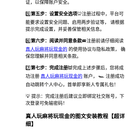
证，以保障账户安全。
5️⃣
第五步：设置安全选项
🦷️注册过程中，平台可
能要求设置安全问题、启用两步验证等， 请根据
提示完成设置，并妥善保管相关信息。
6️⃣
第六步：阅读并同意条款
🚐注册前请仔细阅读
真人玩麻将玩现金的
的使用协议与隐私政策， 确
保您理解并同意相关条款。
7️⃣
第七步：完成注册
🕍完成上述步骤后，您将成
功注册
真人玩麻将玩现金的
账户， 🏎 注册成功
自动跳转个人中心，首单即享新人专属礼包！
💡 提示：完成注册后建议立即绑定社交账号，下
次登录可免输密码！
真人玩麻将玩现金的图文安装教程【超详
细】