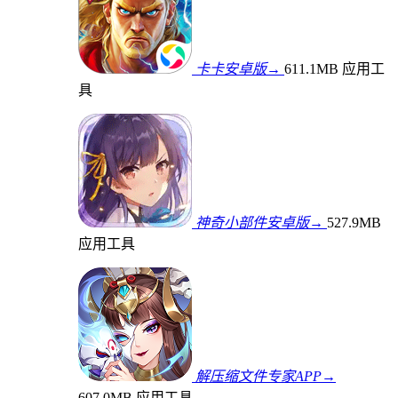
卡卡安卓版→
611.1MB
应用工
具
神奇小部件安卓版→
527.9MB
应用工具
解压缩文件专家APP→
607.0MB
应用工具