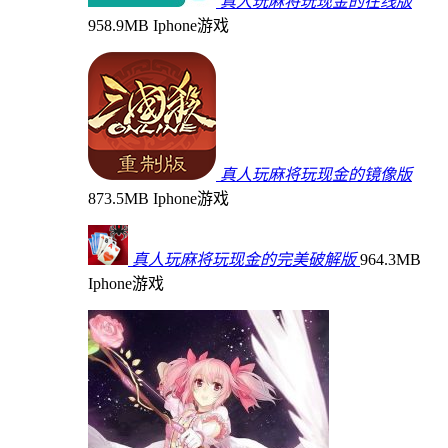
真人玩麻将玩现金的在线版
958.9MB
Iphone游戏
真人玩麻将玩现金的镜像版
873.5MB
Iphone游戏
真人玩麻将玩现金的完美破解版
964.3MB
Iphone游戏