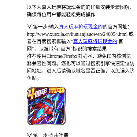
以下为真人玩麻将玩现金的的详细安装步骤图解,
确保每位用户都能轻松完成操作:
💡 第一步:输入
真人玩麻将玩现金的
的官方网址：
http://www.xuexila.cn/liunianjizuowen/240054.html 或
者在百度搜索框输入"
真人玩麻将玩现金的
官
网"，认准带有"官方"标识的搜索结果
推荐使用Chrome/Firefox浏览器，避免IE内核浏览
器兼容性问题。您也可以通过搜索引擎快速定位访
问地址，进入后请确认域名是否正确，以免误入钓
鱼站。
💡 第二步:点击注册