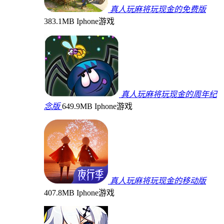
真人玩麻将玩现金的免费版
383.1MB
Iphone游戏
真人玩麻将玩现金的周年纪
念版
649.9MB
Iphone游戏
真人玩麻将玩现金的移动版
407.8MB
Iphone游戏