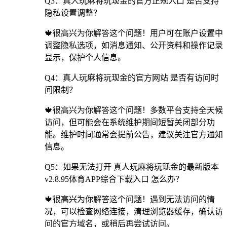
Q3：真人玩麻将玩现金的官方正规入口 是否支持
隐私设置调整？
🍁很高兴为你解答这个问题！用户可在账户设置中
调整隐私选项，如消息通知、公开资料和操作记录
显示，保护个人信息。
Q4：真人玩麻将玩现金的官方网站 是否有访问时
间限制？
🍁很高兴为你解答这个问题！多数平台支持全天候
访问，但可能会在系统维护期间短暂关闭部分功
能。维护时间通常会提前公告，建议关注官方通知
信息。
Q5：如果无法打开 真人玩麻将玩现金的最新版本
v2.8.95体育APP综合下载入口 怎么办？
🍁很高兴为你解答这个问题！遇到无法访问的情
况，可以检查网络连接，清理浏览器缓存，确认访
问的官方域名，或稍后再尝试访问。