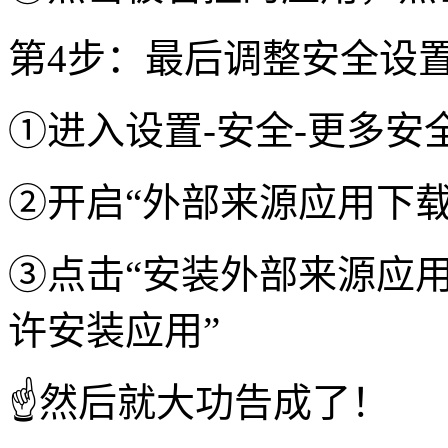
第4步：最后调整安全设
①进入设置-安全-更多安
②开启“外部来源应用下载
③点击“安装外部来源应用
许安装应用”
☝️然后就大功告成了！