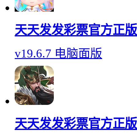
天天发发彩票官方正版
v19.6.7 电脑面版
天天发发彩票官方正版