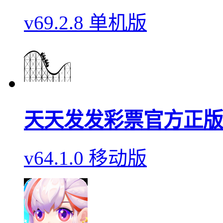
v69.2.8 单机版
天天发发彩票官方正版
v64.1.0 移动版