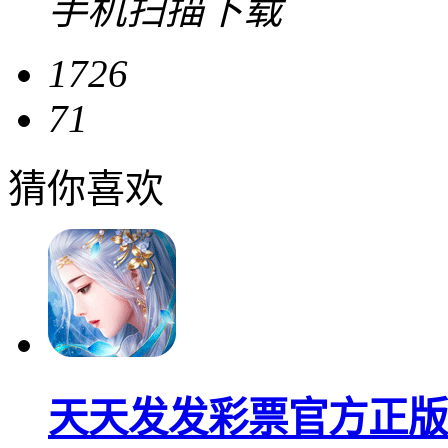
手机扫描下载
1726
71
猜你喜欢
天天发发彩票官方正版