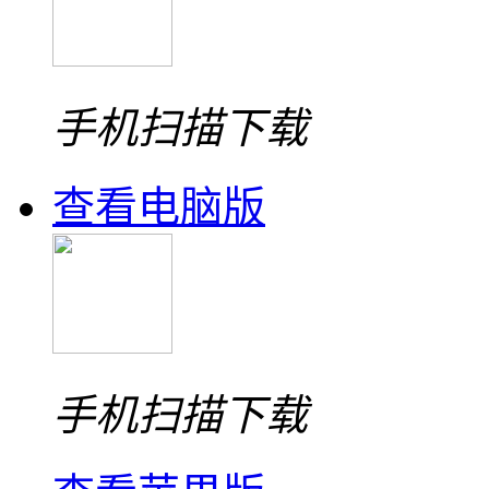
手机扫描下载
查看电脑版
手机扫描下载