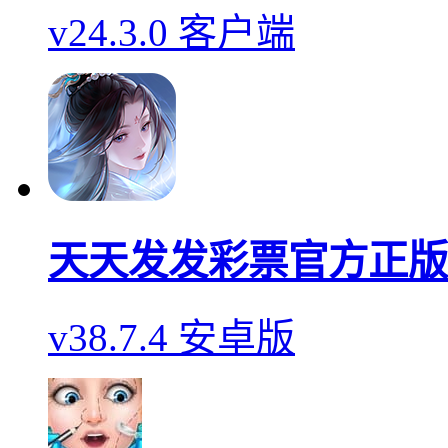
v24.3.0 客户端
天天发发彩票官方正版
v38.7.4 安卓版