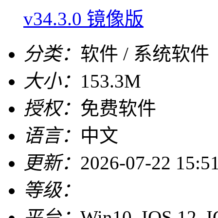
v34.3.0 镜像版
分类：
软件 / 系统软件
大小：
153.3M
授权：
免费软件
语言：
中文
更新：
2026-07-22 15:5
等级：
平台：
Win10, IOS 12, 