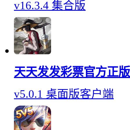
v16.3.4 集合版
天天发发彩票官方正版
v5.0.1 桌面版客户端