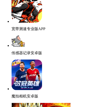
宽带测速专业版APP
传感器记录安卓版
魔拍相机安卓版