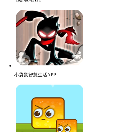
小袋鼠智慧生活APP