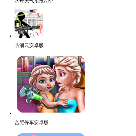
水母天气预报APP
临淄云安卓版
合肥停车安卓版