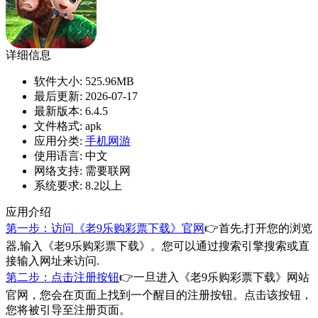
详细信息
软件大小:
525.96MB
最后更新:
2026-07-17
最新版本:
6.4.5
文件格式:
apk
应用分类:
手机网游
使用语言:
中文
网络支持:
需要联网
系统要求:
8.2以上
应用介绍
第一步：访问《老9乐购彩票下载》官网
👉首先,打开您的浏览
器,输入《老9乐购彩票下载》。您可以通过搜索引擎搜索或直
接输入网址来访问.
第二步：点击注册按钮
👉一旦进入《老9乐购彩票下载》网站
官网，您会在页面上找到一个醒目的注册按钮。点击该按钮，
您将被引导至注册页面。