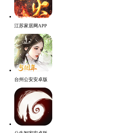
江苏家居网APP
台州公安安卓版