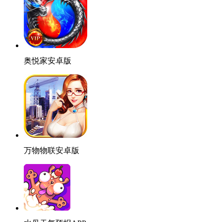
奥悦家安卓版
万物物联安卓版