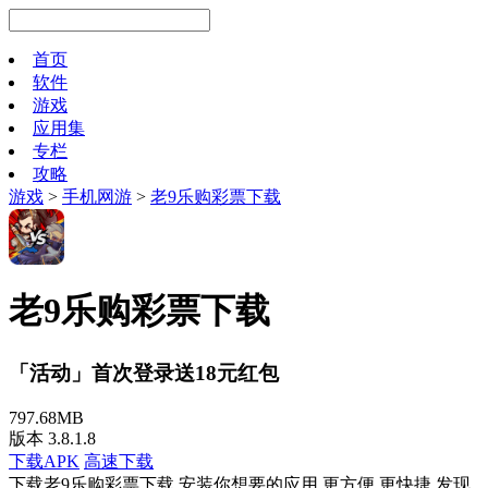
首页
软件
游戏
应用集
专栏
攻略
游戏
>
手机网游
>
老9乐购彩票下载
老9乐购彩票下载
「活动」首次登录送18元红包
797.68MB
版本 3.8.1.8
下载APK
高速下载
下载老9乐购彩票下载 安装你想要的应用 更方便 更快捷 发现