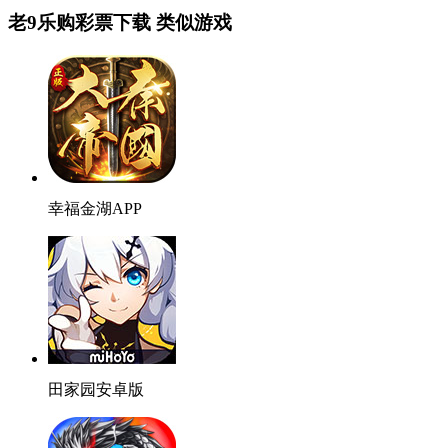
老9乐购彩票下载 类似游戏
幸福金湖APP
田家园安卓版