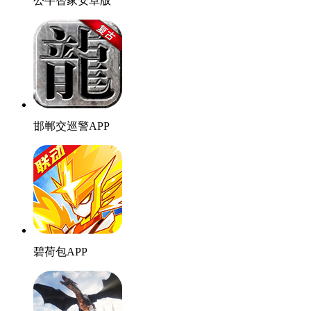
公牛智家安卓版
邯郸交巡警APP
碧荷包APP