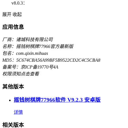
v8.0.3：
展开
收起
应用信息
厂商：诸城科技有限公司
名称：摇钱树棋牌77966官方最新版
包名：com.qixin.mihuas
MD5：5C674CBA56A99BF5B9522CD2C4C5CBA8
备案号：京ICP备19770号4A
权限须知
点击查看
其他版本
摇钱树棋牌77966软件 V9.2.3 安卓版
详情
相关版本