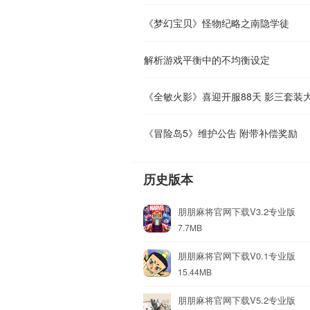
《梦幻宝贝》怪物纪略之南隐学徒
解析游戏平衡中的不均衡设定
《全敏火影》喜迎开服88天 影三套装
《冒险岛5》维护公告 附带补偿奖励
历史版本
朋朋麻将官网下载V3.2专业版
7.7MB
朋朋麻将官网下载V0.1专业版
15.44MB
朋朋麻将官网下载V5.2专业版