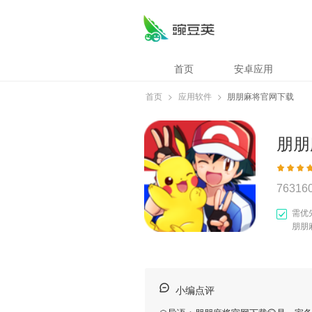
首页
安卓应用
首页
>
应用软件
>
朋朋麻将官网下载
朋朋
76316
需优
朋朋
小编点评