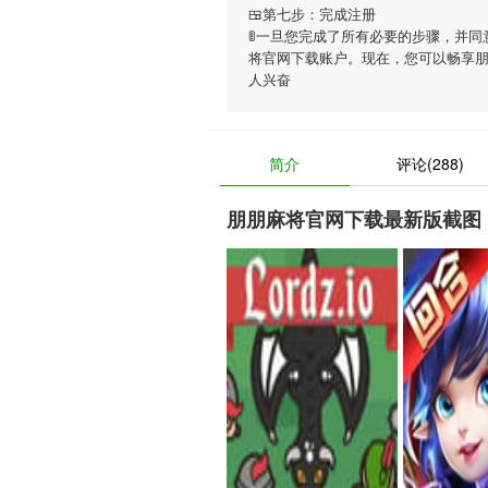
🍱第七步：完成注册
🚦一旦您完成了所有必要的步骤，并同
将官网下载账户。现在，您可以畅享
人兴奋
简介
评论(288)
朋朋麻将官网下载最新版截图