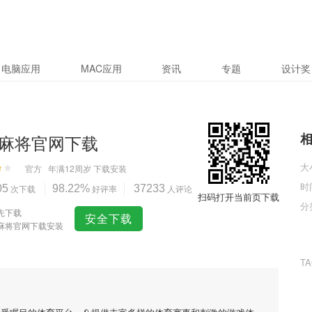
电脑应用
MAC应用
资讯
专题
设计奖
麻将官网下载
大
官方
年满12周岁
下载安装
时
05
次下载
98.22%
好评率
37233
人评论
扫码打开当前页下载
分
先下载
安全下载
麻将官网下载安装
T