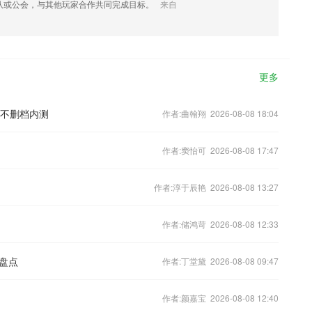
队或公会，与其他玩家合作共同完成目标。
来自
更多
日不删档内测
作者:曲翰翔 2026-08-08 18:04
作者:窦怡可 2026-08-08 17:47
作者:淳于辰艳 2026-08-08 13:27
作者:储鸿苛 2026-08-08 12:33
盘点
作者:丁堂黛 2026-08-08 09:47
作者:颜嘉宝 2026-08-08 12:40