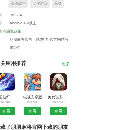
策略战争
动作游戏
悬疑
本
V6.7.4
求
Android 4.9以上
发者
隐私政策
朋朋麻将官网下载(中国)官方网站有
限公司
相关应用推荐
更多
中国玻纤安卓版
电视安卓版
美发说安卓版
58.54MB
33.27MB
28.83MB
查看
查看
查看
下载了朋朋麻将官网下载的朋友