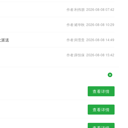
作者:利伟朋 2026-08-08 07:42
作者:褚华秋 2026-08-08 10:29
大派送
作者:闵雪贵 2026-08-08 14:49
作者:薛恒保 2026-08-08 15:42
查看详情
查看详情
查看详情