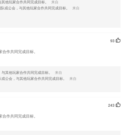
与其他玩家合作共同完成目标。
来自
置，方便又快捷；
团队或公会，与其他玩家合作共同完成目标。
来自
便捷
进行小组讨论。
93
置作业，学生可以在线提交或者拍照提交作业
家合作共同完成目标。
音视频技术为学校与教育机构提供优质的课堂体验。
律顾问功能，价格优惠，信息透明，服务周到。
，与其他玩家合作共同完成目标。
来自
?
队或公会，与其他玩家合作共同完成目标。
来自
头片尾多余内容，让收听更高效。
243
家合作共同完成目标。