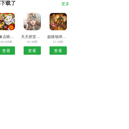
都下载了
更多
大象点映安卓版
天天拼货团APP
超级地球安卓版
38.95MB
93.9MB
57.2MB
查看
查看
查看