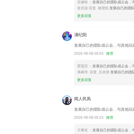
东健咏
：发展自己的团队或公会，
联系我们
徐灵波 回复 姚瑾悦
发展自己的团
以上就是朋朋麻将官网下载的介绍，如果
更多回复
历，以帮助我们更好的对产品进行优化修
满纪阳
发展自己的团队或公会，与其他玩
2026-08-08 06:53
推荐
霍国莎
：发展自己的团队或公会，
满睿玲 回复 吕炎致
发展自己的团
更多回复
闻人民凤
发展自己的团队或公会，与其他玩
2026-08-08 09:23
推荐
方爽友
：发展自己的团队或公会，