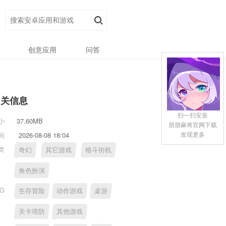
创意应用
问答
相关信息
扫一扫安装
小
37.60MB
朋朋麻将官网下载
发现更多
间
2026-08-08 18:04
类
奇幻
其它游戏
格斗街机
角色扮演
AG
生存冒险
动作游戏
桌游
关卡塔防
其他游戏