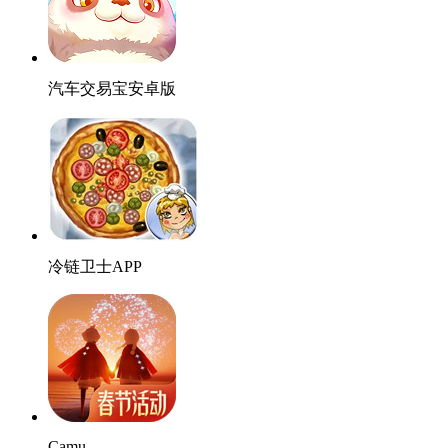
汽车交易宝安卓版
冷链卫士APP
Camu