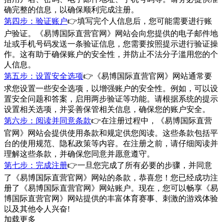
确完整的信息，以确保顺利完成注册。
第四步：验证账户
👉填写完个人信息后，您可能需要进行账
户验证。《易博国际直营官网》网站会向您提供的电子邮件地
址或手机号码发送一条验证信息，您需要按照提示进行验证操
作。这有助于确保账户的安全性，并防止不法分子滥用您的个
人信息。
第五步：设置安全选项
👉《易博国际直营官网》网站通常要
求您设置一些安全选项，以增强账户的安全性。例如，可以设
置安全问题和答案，启用两步验证等功能。请根据系统的提示
设置相关选项，并妥善保管相关信息，确保您的账户安全。
第六步：阅读并同意条款
👉在注册过程中，《易博国际直营
官网》网站会提供使用条款和规定供您阅读。这些条款包括平
台的使用规范、隐私政策等内容。在注册之前，请仔细阅读并
理解这些条款，并确保您同意并愿意遵守。
第七步：完成注册
👉一旦您完成了所有必要的步骤，并同意
了《易博国际直营官网》网站的条款，恭喜您！您已经成功注
册了《易博国际直营官网》网站账户。现在，您可以畅享《易
博国际直营官网》网站提供的丰富体育赛事、刺激的游戏体验
以及其他令人兴奋!
加载更多