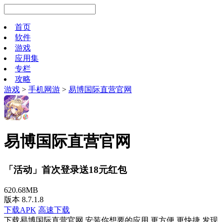
首页
软件
游戏
应用集
专栏
攻略
游戏
>
手机网游
>
易博国际直营官网
易博国际直营官网
「活动」首次登录送18元红包
620.68MB
版本 8.7.1.8
下载APK
高速下载
下载易博国际直营官网 安装你想要的应用 更方便 更快捷 发现