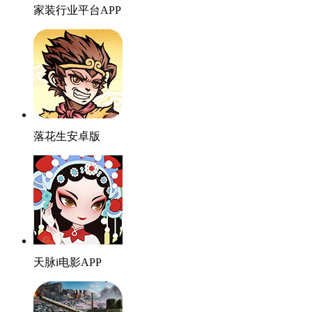
家装行业平台APP
落花生安卓版
天脉i电影APP