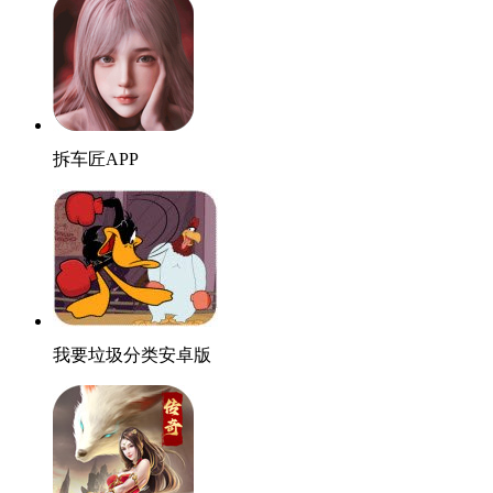
拆车匠APP
我要垃圾分类安卓版