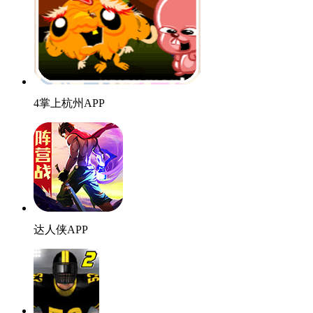
4掌上杭州APP
达人侠APP