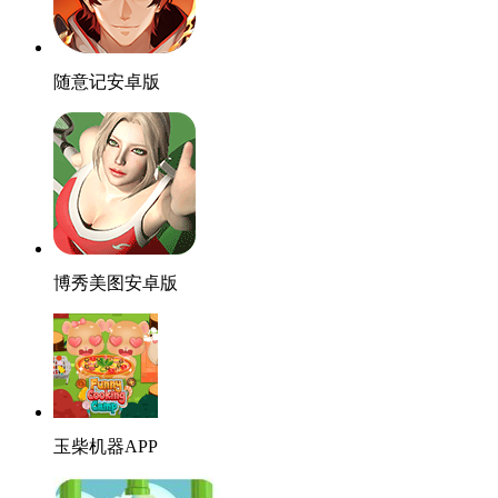
随意记安卓版
博秀美图安卓版
玉柴机器APP