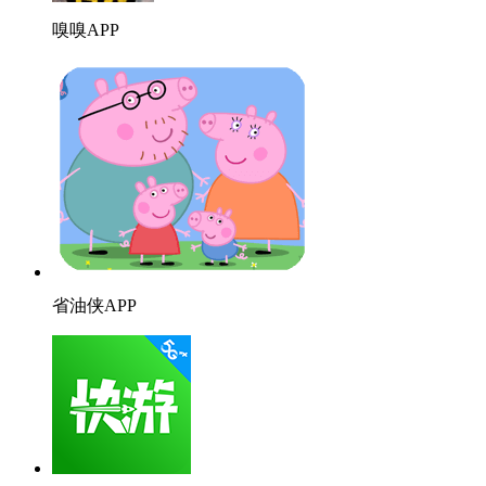
嗅嗅APP
省油侠APP