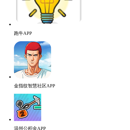
跑牛APP
金指纹智慧社区APP
温州公积金APP