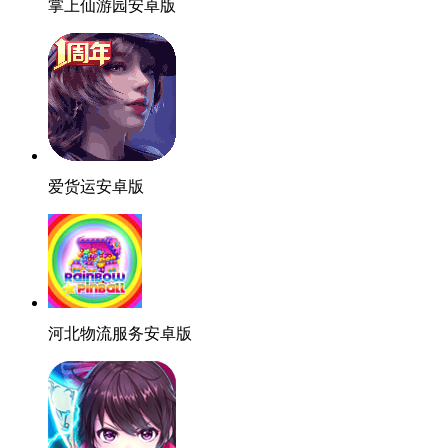
掌上仙游园安卓版
爱货运安卓版
河北物流服务安卓版