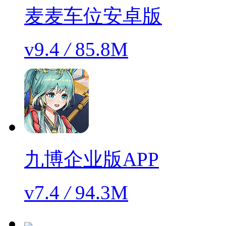
麦麦车位安卓版
v9.4
/
85.8M
九博企业版APP
v7.4
/
94.3M