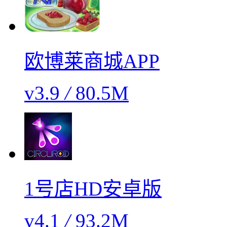
欧博莱商城APP
v3.9
/
80.5M
1号店HD安卓版
v4.1
/
93.2M