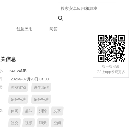
创意应用
问答
相关信息
扫一扫安装
小
641.24MB
f88上app发现更多
间
2026年07月28日 01:03
类
游戏宠物
逃生动作
角色扮演
角色扮演
AG
休闲
趣味
消除
文字
社交
视频
聊天
空间