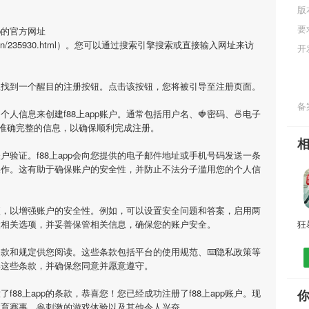
版
要
p的官方网址
nianjizuowen/235930.html）。您可以通过搜索引擎搜索或直接输入网址来访
开
面上找到一个醒目的注册按钮。点击该按钮，您将被引导至注册页面。
备案
人信息来创建f88上app账户。通常包括用户名、🍓密码、🍜电子
供准确完整的信息，以确保顺利完成注册。
验证。f88上app会向您提供的电子邮件地址或手机号码发送一条
操作。这有助于确保账户的安全性，并防止不法分子滥用您的个人信
选项，以增强账户的安全性。例如，可以设置安全问题和答案，启用两
置相关选项，并妥善保管相关信息，确保您的账户安全。
用条款和规定供您阅读。这些条款包括平台的使用规范、⌨️隐私政策等
解这些条款，并确保您同意并愿意遵守。
88上app的条款，恭喜您！您已经成功注册了f88上app账户。现
富体育赛事、🥞刺激的游戏体验以及其他令人兴奋。