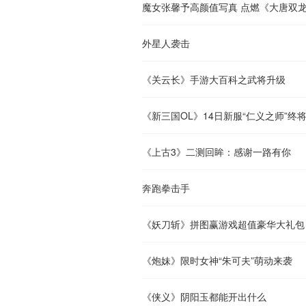
魔女张馨予高颜值写真 点燃《大唐双
外星人袭击
《关云长》手游大百科之武将升级
《新三国OL》14日新服“仁义之师”终
《上古3》二测回眸：感谢一路有你
奔跑拳击手
《妖刀斩》拼图赢游戏超值豪华大礼包
《炮妹》限时女神“朱可夫”萌动来袭
《侠义》阴阳玉都能开出什么