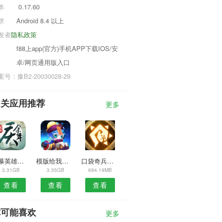
本
0.17.60
求
Android 8.4 以上
发者
隐私政策
f88上app(官方)手机APP下载IOS/安
卓/网页通用版入口
号：豫B2-20030028-29
相关应用推荐
更多
狂暴英雄生存团队
模版给我瞬间爆炸游戏
口袋奇兵最新版
3.31GB
3.35GB
694.19MB
查看
查看
查看
你可能喜欢
更多