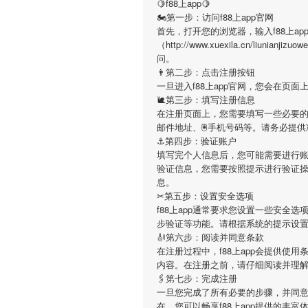
🍋f88上app🍋
🏍第一步：访问f88上app官网
首先，打开您的浏览器，输入f88上ap
（http://www.xuexila.cn/liu
问。
👨第二步：点击注册按钮
一旦进入f88上app官网，您会在页
🐌第三步：填写注册信息
在注册页面上，您需要填写一些必要的个
邮件地址、🖲手机号码等。请务必提
⚓️第四步：验证账户
填写完个人信息后，您可能需要进行账户
验证信息，您需要按照提示进行验证
息。
✂第五步：设置安全选项
f88上app通常要求您设置一些安全
步验证等功能。请根据系统的提示设
🎻第六步：阅读并同意条款
在注册过程中，f88上app会提供使
内容。在注册之前，请仔细阅读并理
🖇第七步：完成注册
一旦您完成了所有必要的步骤，并同意了f
在，您可以畅享f88上app提供的丰