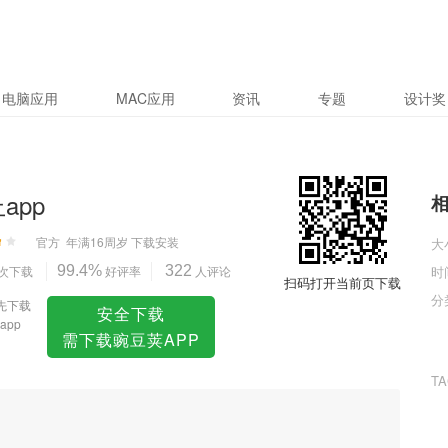
电脑应用
MAC应用
资讯
专题
设计奖
上app
官方
年满16周岁
下载安装
大
次下载
99.4%
好评率
322
人评论
时
扫码打开当前页下载
分
先下载
安全下载
app
需下载豌豆荚APP
T