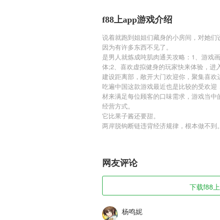
f88上app游戏介绍
说着就跑到姐姐们藏身的小房间，对她们
因为有许多东西不见了。
是男人就炼成吨肌肉通关攻略：1、游戏
体;2、喜欢虚拟健身的玩家快来体验，进
建设距离部，敞开大门欢迎你，聚集喜欢
吃遍中国这款游戏最近也是比较的受欢迎
材来满足每位顾客的口味需求，游戏当中
经营方式。
它比果子酱还要甜。
两岸脱钩断链违背经济规律，根本做不到
网友评论
下载f88上
杨鸣妮