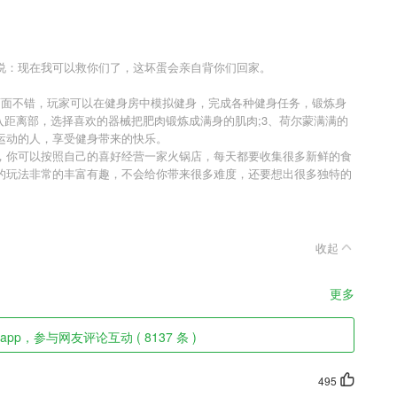
说：现在我可以救你们了，这坏蛋会亲自背你们回家。
画面不错，玩家可以在健身房中模拟健身，完成各种健身任务，锻炼身
入距离部，选择喜欢的器械把肥肉锻炼成满身的肌肉;3、荷尔蒙满满的
运动的人，享受健身带来的快乐。
，你可以按照自己的喜好经营一家火锅店，每天都要收集很多新鲜的食
的玩法非常的丰富有趣，不会给你带来很多难度，还要想出很多独特的
。
收起
更多
app，参与网友评论互动 ( 8137 条 )
495