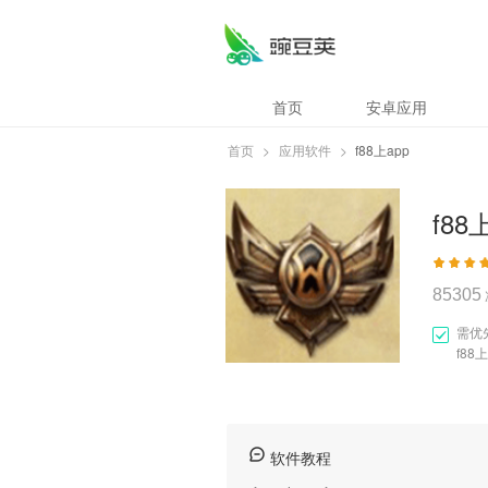
f88上app
首页
安卓应用
首页
>
应用软件
>
f88上app
f88
85305
需优
f88上
软件教程