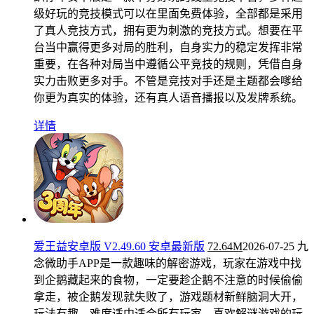
级好玩的竞技模式可以在里面免费体验，全部都是采用
了真人竞技方式，拥有更为刺激的竞技方式。想要在平
台当中赢得更多对局的胜利，自身实力的稳定发挥非常
重要，在各种对局当中遵循公平竞技的规则，凭借自身
实力击败更多对手。不管是竞技对手还是主题都会嗲给
你更为真实的体验，还有真人语音播报以及发牌系统。
详情
爱王益安卓版 V2.49.60 安卓最新版
72.64M
2026-07-25
九
念微助手APP是一款趣味的解密游戏，玩家在游戏中找
到企鹅藏起来的食物，一定要趁企鹅不注意的时候偷偷
拿走，被企鹅发现就失败了，游戏题材新鲜脑洞大开，
玩法有趣，难度适中适合所有玩家，喜欢解谜游戏的玩