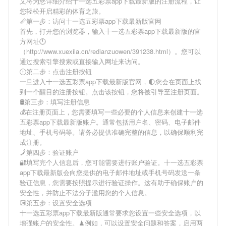
文将为您详细介绍
十一选五彩票app下载最新版
的注册流程，让
您轻松开启精彩的体育之旅。
📏第一步：访问十一选五彩票app下载最新版官网
首先，打开您的浏览器，输入
十一选五彩票app下载最新版
的官
方网址🕚
（http://www.xuexila.cn/redianzuowen/391238.html）。您可以
通过搜索引擎搜索或直接输入网址来访问。
🕕第二步：点击注册按钮
一旦进入
十一选五彩票app下载最新版
官网，🌓您会在页面上找
到一个醒目的注册按钮。点击该按钮，您将被引导至注册页面。
🛢第三步：填写注册信息
💰在注册页面上，您需要填写一些必要的个人信息来创建
十一选
五彩票app下载最新版
账户。通常包括用户名、密码、电子邮件
地址、手机号码等。请务必提供准确完整的信息，以确保顺利完
成注册。
🗾第四步：验证账户
🔐填写完个人信息后，您可能需要进行账户验证。
十一选五彩票
app下载最新版
会向您提供的电子邮件地址或手机号码发送一条
验证信息，您需要按照提示进行验证操作。这有助于确保账户的
安全性，并防止不法分子滥用您的个人信息。
💽第五步：设置安全选项
十一选五彩票app下载最新版
通常要求您设置一些安全选项，以
增强账户的安全性。♟例如，可以设置安全问题和答案，启用两