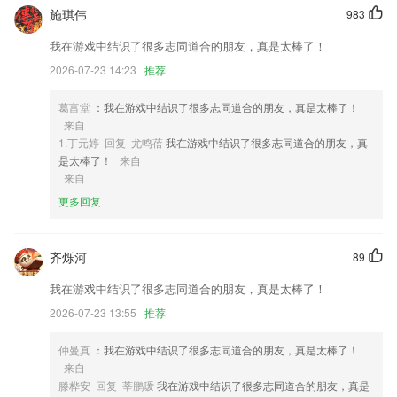
1,详细的记录个人的商户信息，便于核对信息，让采购更真实，提高采购
施琪伟
983
的质量
我在游戏中结识了很多志同道合的朋友，真是太棒了！
2,个性化秒表，人性化计时器，精准帮助用户计算时间
2026-07-23 14:23
推荐
3,企业动态展示和公告窗口能发行自己的每日新闻;一个强大的手机端工
具。
葛富堂
：我在游戏中结识了很多志同道合的朋友，真是太棒了！
4,24小时提供新鲜资讯，实时更新当地热点事件。本地头条是你获取当地
来自
资讯信息的平台。
1.丁元婷 回复 尤鸣蓓
我在游戏中结识了很多志同道合的朋友，真
是太棒了！
来自
5,全程隐私保护
来自
6,展现技术和无线通信技术，为用户提供便捷的用车服务。
更多回复
十一选五彩票app下载最新版软件优势
1.在宝贝听英语单词发音，学习单词卡绘本课程时，爸爸妈妈也可以在
齐烁河
89
旁，扮演小朋友“词典”的角色，提高小朋友们的学习效率，增进亲子关系
我在游戏中结识了很多志同道合的朋友，真是太棒了！
亲密。
2026-07-23 13:55
推荐
2.个人中心，随时查看
3.”——随时可以找同学、好友、老师发起对弈；也可以随机的找不认识
仲曼真
：我在游戏中结识了很多志同道合的朋友，真是太棒了！
的学生对弈练手，提升对弈水平。
来自
滕桦安 回复 莘鹏瑗
我在游戏中结识了很多志同道合的朋友，真是
4.·专注于能力培养，而不只是单一认知