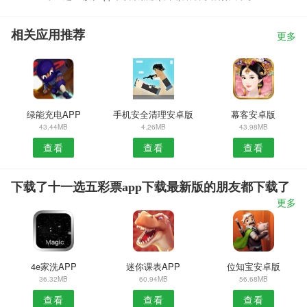
相关应用推荐
更多
绿能充电APP
手机安全清理安卓版
幕客安卓版
43.44MB
4.26MB
43.98MB
查看
查看
查看
下载了十一选五彩票app下载最新版的朋友都下载了
更多
4e家洗APP
迷你课表APP
位知宝安卓版
36.32MB
60.94MB
56.68MB
查看
查看
查看