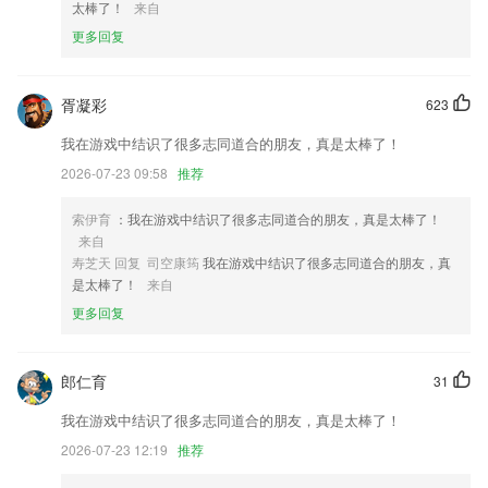
太棒了！
来自
5.供用户在线练习所有题型，一个强大的题库资源，达到心中有数。
更多回复
6.还能直接在这里记录大家的学习历史，错题还会收集起来，让你更好的
去复习。
胥凝彩
623
十一选五彩票app下载最新版更新了什么?
我在游戏中结识了很多志同道合的朋友，真是太棒了！
新增：显示排卵日
2026-07-23 09:58
推荐
优化主页样式
2增加了【帮助反馈功能】，用户可以借助二维码关注微信公众号
索伊育
：我在游戏中结识了很多志同道合的朋友，真是太棒了！
来自
优化续期组织交互细节，创始人管理员查看组织切换列表时，已过期即将
寿芝天 回复 司空康筠
我在游戏中结识了很多志同道合的朋友，真
过期的组织显示“续期”按钮，组织续期更方便。
是太棒了！
来自
定时发送支持时区换算，您可以直接选择收件人的时区设置时间，换算为
更多回复
对应的本地时间
本机号码一键登录功能，方便快捷；
郎仁育
31
联系我们
以上就是十一选五彩票app下载最新版的介绍，如果您喜欢这款软件，您
我在游戏中结识了很多志同道合的朋友，真是太棒了！
可以到应用商店进行打分评论，说出您的使用经历，以帮助我们更好的对
2026-07-23 12:19
推荐
产品进行优化修改。