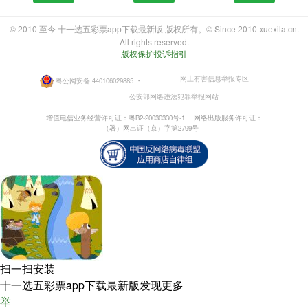
© 2010 至今 十一选五彩票app下载最新版 版权所有。© Since 2010 xuexila.cn.
All rights reserved.
版权保护投诉指引
网上有害信息举报专区
粤公网安备 440106029885
・
公安部网络违法犯罪举报网站
增值电信业务经营许可证：粤B2-20030330号-1
网络出版服务许可证：
（署）网出证（京）字第2799号
扫一扫安装
十一选五彩票app下载最新版发现更多
举