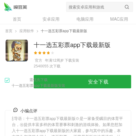
首页
安卓应用
电脑应用
MAC应用
资讯
专题
设计奖
创意应用
首页
>
应用软件
>
十一选五彩票app下载最新版
问答
十一选五彩票app下载最新版
官方
年满12周岁
下载安装
次下载
2540055
需优先下载
安全下载
十一选五彩票app下载最新版安装
小编点评
🍾导语：
十一选五彩票app下载最新版
🍲是一家备受瞩目的体育平
台，㊗提供丰富多样的体育赛事和刺激的游戏体验。如果您想加
入
十一选五彩票app下载最新版
的大家庭，参与其中的乐趣，本