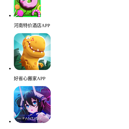
河南特价酒店APP
好省心搬家APP