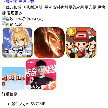
下载APK
高速下载
下载万和城_万和城注册_平台 安装你想要的应用 更方便 更快
捷 发现更多
80%好评(8643人)
7449
详细信息
软件大小:
158.73MB