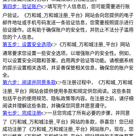
第四步：验证账户
👉填写完个人信息后，您可能需要进行账
户验证。《万和城_万和城注册_平台》网站会向您提供的电子
邮件地址或手机号码发送一条验证信息，您需要按照提示进行
验证操作。这有助于确保账户的安全性，并防止不法分子滥用
您的个人信息。
第五步：设置安全选项
👉《万和城_万和城注册_平台》网站
通常要求您设置一些安全选项，以增强账户的安全性。例如，
可以设置安全问题和答案，启用两步验证等功能。请根据系统
的提示设置相关选项，并妥善保管相关信息，确保您的账户安
全。
第六步：阅读并同意条款
👉在注册过程中，《万和城_万和城
注册_平台》网站会提供使用条款和规定供您阅读。这些条款
包括平台的使用规范、隐私政策等内容。在注册之前，请仔细
阅读并理解这些条款，并确保您同意并愿意遵守。
第七步：完成注册
👉一旦您完成了所有必要的步骤，并同意
了《万和城_万和城注册_平台》网站的条款，恭喜您！您已经
成功注册了《万和城_万和城注册_平台》网站账户。现在，您