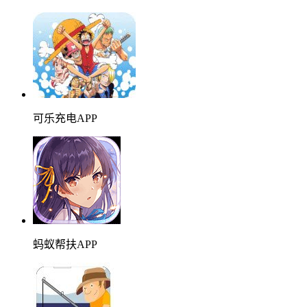
可乐充电APP
蚂蚁帮扶APP