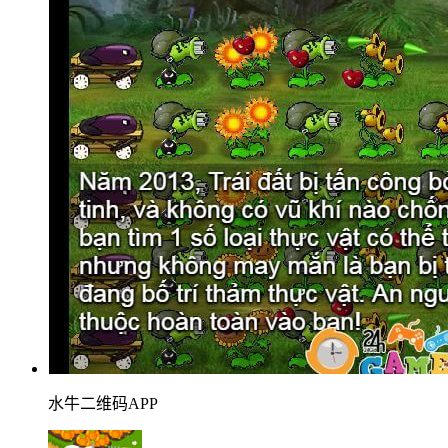
水牛二维码APP