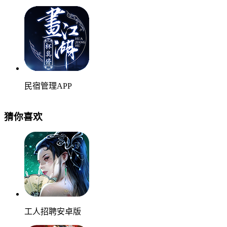
民宿管理APP
猜你喜欢
工人招聘安卓版