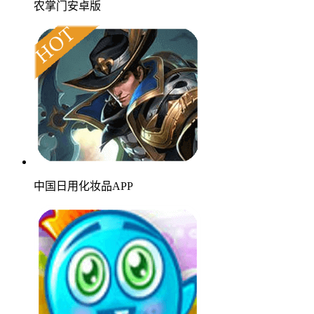
农掌门安卓版
中国日用化妆品APP