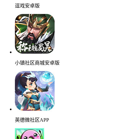
逗戏安卓版
小镇社区商城安卓版
英德微社区APP