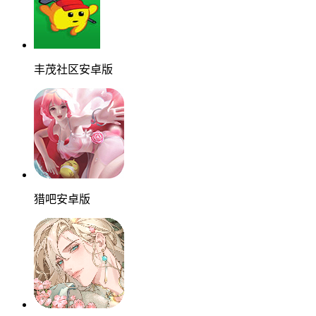
丰茂社区安卓版
猎吧安卓版