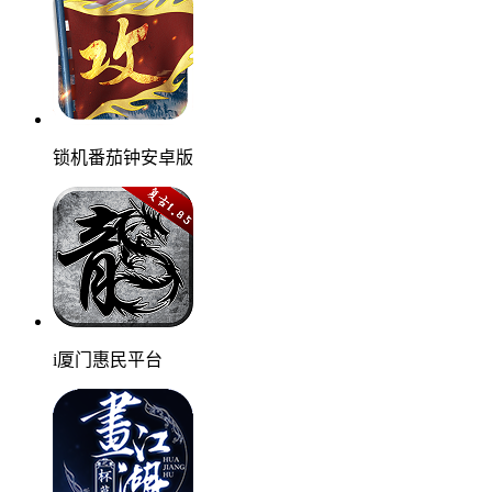
锁机番茄钟安卓版
i厦门惠民平台