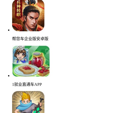
帮您车企业版安卓版
1就业直通车APP