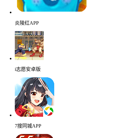
炎陵红APP
i志愿安卓版
7搜同城APP