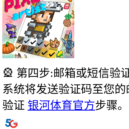
🎡 第四步:邮箱或短信验
系统将发送验证码至您的
验证
银河体育官方
步骤。