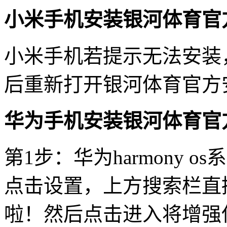
小米手机安装银河体育官
小米手机若提示无法安装
后重新打开银河体育官方
华为手机安装银河体育官
第1步：华为harmony 
点击设置，上方搜索栏直
啦！然后点击进入将增强