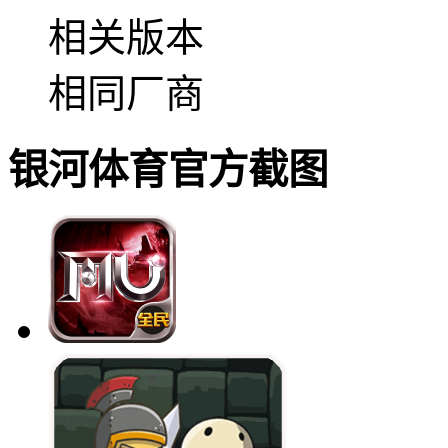
相关版本
相同厂商
银河体育官方截图