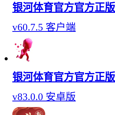
银河体育官方官方正版
v60.7.5 客户端
银河体育官方官方正版
v83.0.0 安卓版