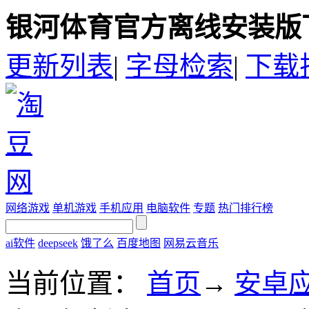
银河体育官方离线安装版下
更新列表
|
字母检索
|
下载
网络游戏
单机游戏
手机应用
电脑软件
专题
热门排行榜
ai软件
deepseek
饿了么
百度地图
网易云音乐
当前位置：
首页
→
安卓