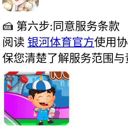
🍰 第六步:同意服务条款
阅读
银河体育官方
使用协
保您清楚了解服务范围与