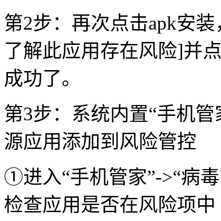
第2步：再次点击apk安装
了解此应用存在风险]并点
成功了。
第3步：系统内置“手机管
源应用添加到风险管控
①进入“手机管家”->“病毒
检查应用是否在风险项中