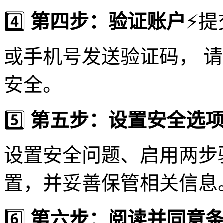
4️⃣
第四步：验证账户
⚡️
或手机号发送验证码， 
安全。
5️⃣
第五步：设置安全选
设置安全问题、启用两步
置，并妥善保管相关信息
6️⃣
第六步：阅读并同意