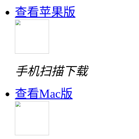
查看苹果版
手机扫描下载
查看Mac版