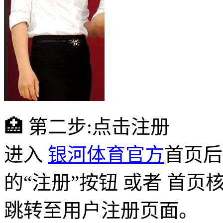
🏥 第二步:点击注册
进入
银河体育官方
首页后
的“注册”按钮 或者 首页
跳转至用户注册页面。