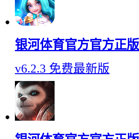
银河体育官方官方正版
v6.2.3 免费最新版