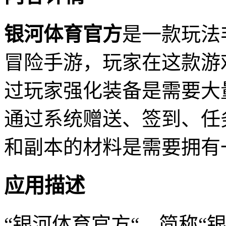
银河体育官方
是一款玩法
冒险手游，玩家在这款游
过玩家强化装备是需要大
通过系统赠送、签到、任
和副本的材料是需要拥有
应用描述
“银河体育官方“，简称“