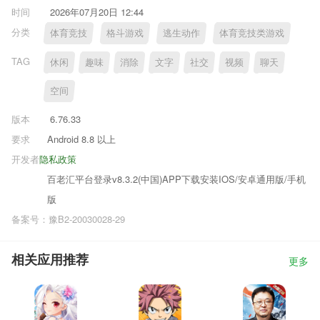
时间
2026年07月20日 12:44
分类
体育竞技
格斗游戏
逃生动作
体育竞技类游戏
TAG
休闲
趣味
消除
文字
社交
视频
聊天
空间
版本
6.76.33
要求
Android 8.8 以上
开发者
隐私政策
百老汇平台登录v8.3.2(中国)APP下载安装IOS/安卓通用版/手机
版
备案号：豫B2-20030028-29
相关应用推荐
更多