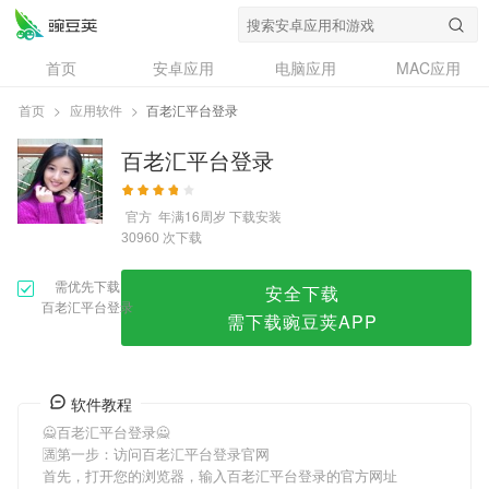
百老汇平台登录
首页
安卓应用
电脑应用
MAC应用
资讯
专题
设计奖
创意应用
首页
>
应用软件
>
百老汇平台登录
问答
百老汇平台登录
官方
年满16周岁
下载安装
次下载
30960
需优先下载
安全下载
百老汇平台登录
需下载豌豆荚APP
软件教程
🙅百老汇平台登录🙅
🈵第一步：访问百老汇平台登录官网
首先，打开您的浏览器，输入百老汇平台登录的官方网址