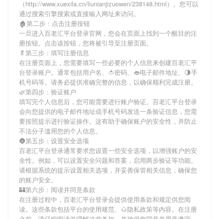
（http://www.xuexila.cn/liunianjizuowen/238148.html）。您可以
通过搜索引擎搜索或直接输入网址来访问。
🏚第二步：点击注册按钮
一旦进入百老汇平台登录官网，您会在页面上找到一个醒目的注
册按钮。点击该按钮，您将被引导至注册页面。
🥬第三步：填写注册信息
在注册页面上，您需要填写一些必要的个人信息来创建百老汇平
台登录账户。通常包括用户名、🍅密码、👄电子邮件地址、🌗手
机号码等。请务必提供准确完整的信息，以确保顺利完成注册。
🌿第四步：验证账户
填写完个人信息后，您可能需要进行账户验证。百老汇平台登录
会向您提供的电子邮件地址或手机号码发送一条验证信息，您需
要按照提示进行验证操作。这有助于确保账户的安全性，并防止
不法分子滥用您的个人信息。
🌚第五步：设置安全选项
百老汇平台登录通常要求您设置一些安全选项，以增强账户的安
全性。例如，可以设置安全问题和答案，启用两步验证等功能。
请根据系统的提示设置相关选项，并妥善保管相关信息，确保您
的账户安全。
🏰第六步：阅读并同意条款
在注册过程中，百老汇平台登录会提供使用条款和规定供您阅
读。这些条款包括平台的使用规范、🌰隐私政策等内容。在注册
之前，请仔细阅读并理解这些条款，并确保您同意并愿意遵守。