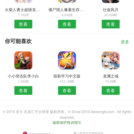
火柴人勇士超级龙影搏斗最新版
僵尸猎人像素生存手机版
仕途风月
7.76GB
8.23GB
22.25MB
查看
查看
查看
你可能喜欢
更多
小小突击队李小白
假装学习中文版
龙渊之城
1.53GB
472.15MB
73.2MB
查看
查看
查看
© 2010 至今 百老汇平台登录 版权所有。© Since 2010 daxiongtv.com . All rights
reserved.
版权保护投诉指引
网上有害信息举报专区
粤B2-20030330号-1
・