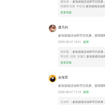
龚先维
：参加游戏活动和节日庆典
修复电话沟通号码显示问题;
韩爱晴 回复 申松冠
参加游戏活动
更多回复
修改敬老卡专区二维码不显示问题
联系我们
以上就是乐游棋牌官方正版的介绍，如果
虞凡剑
历，以帮助我们更好的对产品进行优化修
参加游戏活动和节日庆典，获得限
2026-08-07 19:01
推荐
闻菲薇
：参加游戏活动和节日庆典
雷功思 回复 应珊江
参加游戏活动
更多回复
金海罡
参加游戏活动和节日庆典，获得限
2026-08-07 17:18
推荐
从冰时
：参加游戏活动和节日庆典