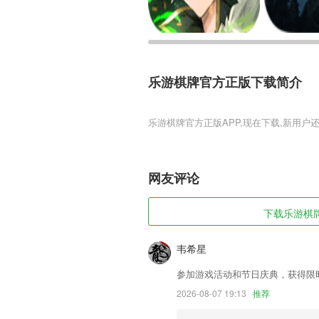
乐游棋牌官方正版下载简介
乐游棋牌官方正版
乐游棋牌官方正版是一款玩法非常有趣的
奇来获取海量的装备，这些装备是可以帮
的副本和任务。
网友评论
乐游棋牌官方正版软件特色
下载乐游棋牌
1,专注于山东本地服务的政务新闻资讯服
2,商学院包括视频教程版块、系统操作
韦希星
3,支持增强工具，提供360清理大师，3
参加游戏活动和节日庆典，获得限
4,学习技能提供的还是挺不错,不在担心自
2026-08-07 19:13
推荐
5,课程板书经过优化设计，以完整动画
讲不乏味。