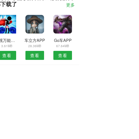
都下载了
更多
电视万能遥控APP
车立方APP
Go车APP
3.61MB
28.36MB
67.64MB
查看
查看
查看