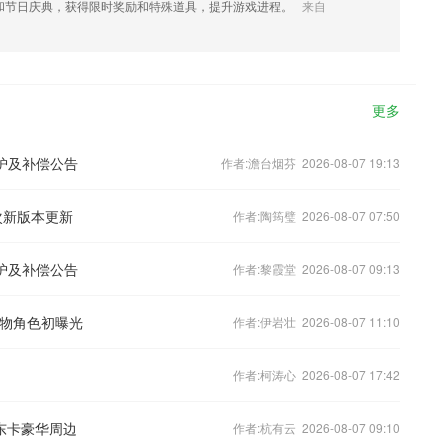
和节日庆典，获得限时奖励和特殊道具，提升游戏进程。
来自
更多
护及补偿公告
作者:澹台烟芬 2026-08-07 19:13
次新版本更新
作者:陶筠璧 2026-08-07 07:50
护及补偿公告
作者:黎霞堂 2026-08-07 09:13
人物角色初曝光
作者:伊岩壮 2026-08-07 11:10
作者:柯涛心 2026-08-07 17:42
东卡豪华周边
作者:杭有云 2026-08-07 09:10