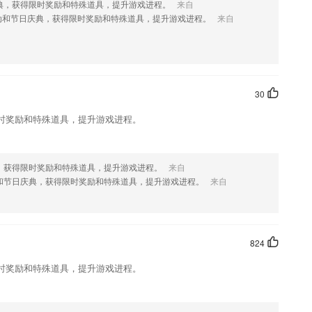
典，获得限时奖励和特殊道具，提升游戏进程。
来自
动和节日庆典，获得限时奖励和特殊道具，提升游戏进程。
来自
哇伊图片上
独特的安全教育模式，可以更好的来处理不同类型的企业安全培训任务，
30
进行进步。
时奖励和特殊道具，提升游戏进程。
软件，秉承“尊重规律”的教育理念，致力于为312岁的孩子提供优质绘本，
，让孩子在双语环境中快乐成长，为后天发展打下良好基础
习；
，获得限时奖励和特殊道具，提升游戏进程。
来自
和节日庆典，获得限时奖励和特殊道具，提升游戏进程。
来自
时间及20秒实时视频。教师、家长实时检查，提升校园才智化的管理
?
824
时奖励和特殊道具，提升游戏进程。