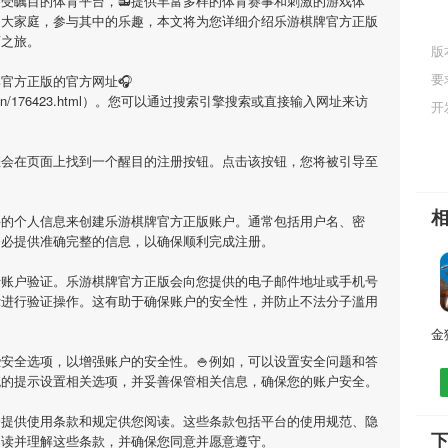
备受瞩目的体育平台，📻提供丰富多样的体育赛事和刺激的游戏体
的大家庭，参与其中的乐趣，本文将为您详细介绍
乐游棋牌官方正版
育之旅。
版
网
要
牌官方正版
的官方网址🎧
nianjizuowen/176423.html）。您可以通过搜索引擎搜索或直接输入网址来访
开
您会在页面上找到一个醒目的注册按钮。点击该按钮，您将被引导至
要的个人信息来创建
乐游棋牌官方正版
账户。通常包括用户名、密
务必提供准确完整的信息，以确保顺利完成注册。
行账户验证。
乐游棋牌官方正版
会向您提供的电子邮件地址或手机号
示进行验证操作。这有助于确保账户的安全性，并防止不法分子滥用
安全选项，以增强账户的安全性。🍚例如，可以设置安全问题和答
统的提示设置相关选项，并妥善保管相关信息，确保您的账户安全。
会提供使用条款和规定供您阅读。这些条款包括平台的使用规范、隐
阅读并理解这些条款，并确保您同意并愿意遵守。