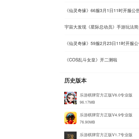
《仙灵奇缘》66服3月1日11时开服公
宇宙大发现《星际总动员》手游玩法简
《仙灵奇缘》59服2月23日11时开服公
《COS乱斗女皇》开二测啦
历史版本
乐游棋牌官方正版V6.0专业版
96.17MB
乐游棋牌官方正版V4.9专业版
76.90MB
乐游棋牌官方正版V1.7专业版