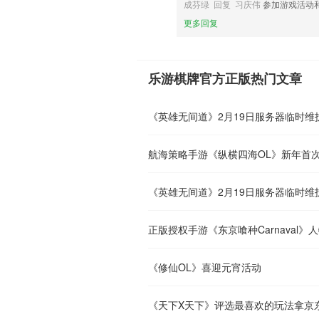
成芬绿 回复 习庆伟
参加游戏活动
更多回复
乐游棋牌官方正版热门文章
《英雄无间道》2月19日服务器临时维
航海策略手游《纵横四海OL》新年首
《英雄无间道》2月19日服务器临时维
正版授权手游《东京喰种Carnaval》
《修仙OL》喜迎元宵活动
《天下X天下》评选最喜欢的玩法拿京