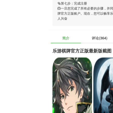
🥯第七步：完成注册
🙆一旦您完成了所有必要的步骤，并
牌官方正版账户。现在，您可以畅享
人兴奋
简介
评论(364)
乐游棋牌官方正版最新版截图