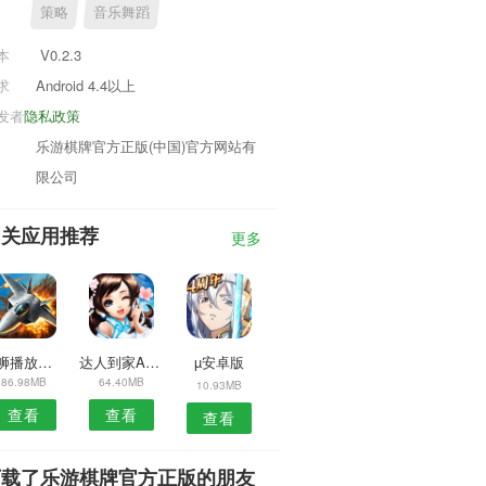
策略
音乐舞蹈
本
V0.2.3
求
Android 4.4以上
发者
隐私政策
乐游棋牌官方正版(中国)官方网站有
限公司
相关应用推荐
更多
金狮播放器APP
达人到家APP
µ安卓版
86.98MB
64.40MB
10.93MB
查看
查看
查看
下载了乐游棋牌官方正版的朋友