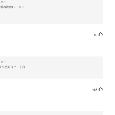
来自
操作感如何？
来自
化练习,针对性清除弱点,巩固已学知识点
件优势
80
更丰富的知识，并立即打开学习模式。
知识，行动起来吧！
来自
操作感如何？
来自
新了什么?
465
，如果您喜欢这款软件，您可以到应用商店进行打分评论，说出您的使用
修改。