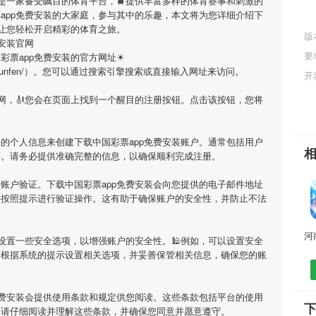
是一家备受瞩目的体育平台，🚆提供丰富多样的体育赛事和刺激的
app免费安装
的大家庭，参与其中的乐趣，本文将为您详细介绍
下
让您轻松开启精彩的体育之旅。
版
费安装官网
要
彩票app免费安装
的官方网址☀
qizuowen/chunfen/）。您可以通过搜索引擎搜索或直接输入网址来访问。
开
网，🎻您会在页面上找到一个醒目的注册按钮。点击该按钮，您将
要的个人信息来创建
下载中国彩票app免费安装
账户。通常包括用户
等。请务必提供准确完整的信息，以确保顺利完成注册。
行账户验证。
下载中国彩票app免费安装
会向您提供的电子邮件地址
要按照提示进行验证操作。这有助于确保账户的安全性，并防止不法
设置一些安全选项，以增强账户的安全性。🕌例如，可以设置安全
请根据系统的提示设置相关选项，并妥善保管相关信息，确保您的账
免费安装
会提供使用条款和规定供您阅读。这些条款包括平台的使用
下
，请仔细阅读并理解这些条款，并确保您同意并愿意遵守。