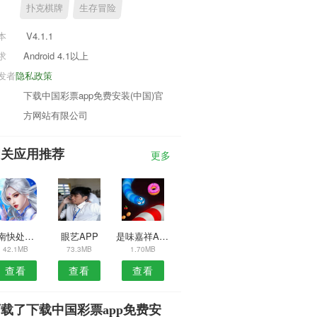
扑克棋牌
生存冒险
本
V4.1.1
求
Android 4.1以上
发者
隐私政策
下载中国彩票app免费安装(中国)官
方网站有限公司
相关应用推荐
更多
河南快处快赔软件
眼艺APP
是味嘉祥APP
42.1MB
73.3MB
1.70MB
查看
查看
查看
载了下载中国彩票app免费安