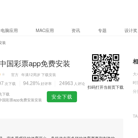
电脑应用
MAC应用
资讯
专题
设计奖
安装
中国彩票app免费安装
大
官方
年满12周岁
下载安装
时
07
次下载
94.28%
好评率
24963
人评论
扫码打开当前页下载
分
先下载
安全下载
中国彩票app免费安装安装
T