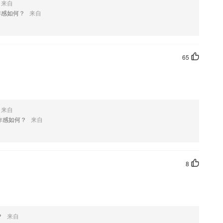
来自
作感如何？
来自
介绍，如果您喜欢这款软件，您可以到应用商店进行打分评论，说出您的
优化修改。
65
来自
作感如何？
来自
8
？
来自