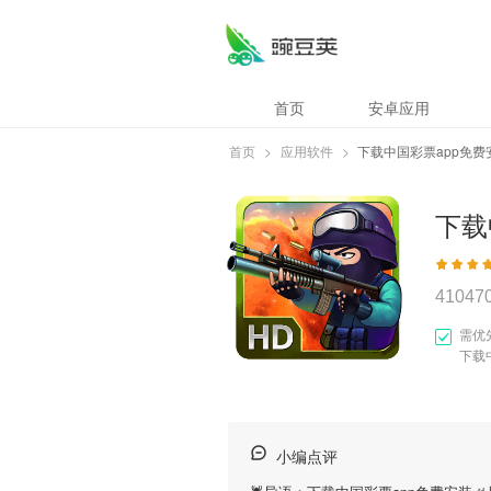
首页
安卓应用
首页
>
应用软件
>
下载中国彩票app免费
下载
41047
需优
下载
小编点评