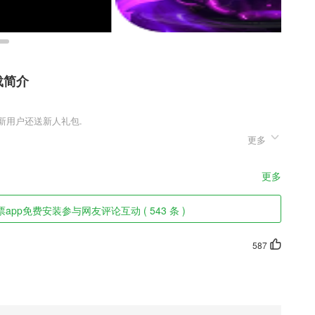
载简介
更多
实的fps射击游戏，在这款游戏中玩家可以参与多种游戏模式，拯救人
可以选择，每一种玩法都有会不同的体验，让玩家感受fps游戏的魅
欢这款游戏的玩家赶快来下载试试吧。
更多
件特色
pp免费安装参与网友评论互动 ( 543 条 )
，直接就可以完成各种类型的内存加速的功能。
通话、4G上网、拍照、听音乐、看视频、玩游戏等方面的可用时间，让
587
，排行榜找书紧追热门小说，分类找书直达心中所爱
；
让你的本地生活更加的便利，随时可以手机在线查看。