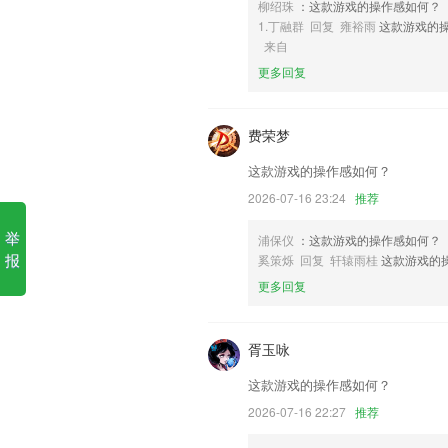
柳绍珠
：这款游戏的操作感如何？
1.丁融群 回复 雍裕雨
这款游戏的
6,智能学习:发现弱点,透过智能推送个人
来自
下载中国彩票app免费安装软
更多回复
1.在线流畅播放高质量的视频
2.让宝宝学习了26个英文字母
费荣梦
3.还有不同的题库可以练习，以充分掌握
这款游戏的操作感如何？
4.在它的帮助下，你会知晓元宇宙的一切
2026-07-16 23:24
推荐
5.专注于亲子娱乐学习
举
浦保仪
：这款游戏的操作感如何？
6.错题精准解析，建立个人专属题库
报
奚策烁 回复 轩辕雨桂
这款游戏的
下载中国彩票app免费安装更
更多回复
满足您对多图片处理的各类需求。
将百度地图作为默认地图
胥玉咏
以上就是BOB体育全站APP下载的介绍
这款游戏的操作感如何？
经历，以帮助我们更好的对产品进行优化
2026-07-16 22:27
推荐
新鲜短视频看不停