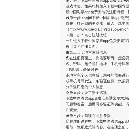
🕷导语：
下载中国彩票app免费安装

游戏体验。如果您想加入
下载中国彩票
载中国彩票app免费安装
的注册流程，
🚜第一步：访问下载中国彩票app免
首先，打开您的浏览器，输入
下载中国
（http://www.xuexila.cn/ji
🍱第二步：点击注册按钮
一旦进入
下载中国彩票app免费安装
官
被引导至注册页面。
🚈第三步：填写注册信息
🌏在注册页面上，您需要填写一些必
名、密码、电子邮件地址、手机号码
🗄第四步：验证账户
🍝填写完个人信息后，您可能需要进
或手机号码发送一条验证信息，您需
分子滥用您的个人信息。
🥭第五步：设置安全选项
下载中国彩票app免费安装
通常要求您
问题和答案，启用两步验证等功能。
户安全。
🚛第六步：阅读并同意条款
🥐在注册过程中，
下载中国彩票app
规范、隐私政策等内容。在注册之前