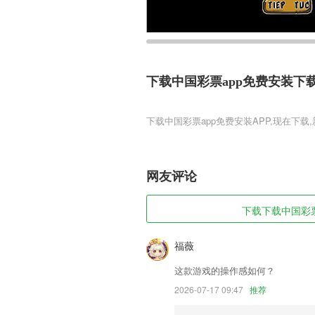
下载中国彩票app免费安装下
下载中国彩票app免费安装
下载中国彩票app免费安装是一款非常真
质，拆除炸弹，抢占攻点，还有超多的地图
力，用你精湛的枪法打出精彩的操作，喜
网友评论
下载中国彩票app免费安装软
下载下载中国彩票a
1,内存专清释放各种类型的手机中的问题
2,通过科学的耗电计算，预估剩余电量在
福薇
你及时留意，避免手机没电的尴尬
这款游戏的操作感如何？
3,【找书方便】搜索找书分秒精确匹配
2026-07-17 09:47
推荐
4,幸运星描红，让孩子喜欢上写字的感觉
5,有什么优惠信息可以第一时间了解，