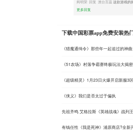
阎明荣 回复 澹台言蕊
这款游戏的
更多回复
下载中国彩票app免费安装热
《猎魔通缉令》那些年一起追过的神曲
《51农场》村落争霸赛终极玩法大揭
《超级精灵》1月23日火爆开启新服3
《侠义》我们是否太过于偏执
先祖齐鸣 艾格拉斯《英雄战魂》战列
有钱任性《我是死神》浦原商店?全新