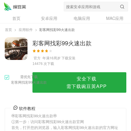
彩客网找彩99火速出款
首页
安卓应用
电脑应用
MAC应用
资讯
专题
设计奖
创意应用
首页
>
应用软件
>
彩客网找彩99火速出款
问答
彩客网找彩99火速出款
官方
年满16周岁
下载安装
次下载
14476
需优先下载
安全下载
彩客网找彩99火速出款
需下载豌豆荚APP
软件教程
🏵彩客网找彩99火速出款🏵
🕧第一步：访问彩客网找彩99火速出款官网
首先，打开您的浏览器，输入彩客网找彩99火速出款的官方网址