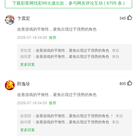
下载彩客网找彩99火速出款，参与网友评论互动 ( 6705 条 )
卞震宏
345
改善游戏的平衡性，避免出现过于强势的角色
2026-07-18 04:26
推荐
雷怡宽
：改善游戏的平衡性，避免出现过于强势的角色
来自
钱琼爱
：改善游戏的平衡性，避免出现过于强势的角色
来自
更多回复
郎逸珍
800
改善游戏的平衡性，避免出现过于强势的角色
2026-07-18 04:05
推荐
徐贵阳
：改善游戏的平衡性，避免出现过于强势的角色 ！
来自
姚功星
：改善游戏的平衡性，避免出现过于强势的角色
来自
更多回复