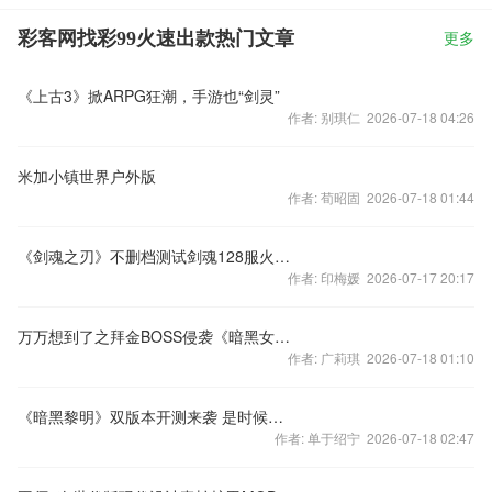
彩客网找彩99火速出款热门文章
更多
《上古3》掀ARPG狂潮，手游也“剑灵”
作者: 别琪仁 2026-07-18 04:26
米加小镇世界户外版
作者: 荀昭固 2026-07-18 01:44
《剑魂之刃》不删档测试剑魂128服火爆追开
作者: 印梅媛 2026-07-17 20:17
万万想到了之拜金BOSS侵袭《暗黑女王》
作者: 广莉琪 2026-07-18 01:10
《暗黑黎明》双版本开测来袭 是时候干掉小苹果了
作者: 单于绍宁 2026-07-18 02:47