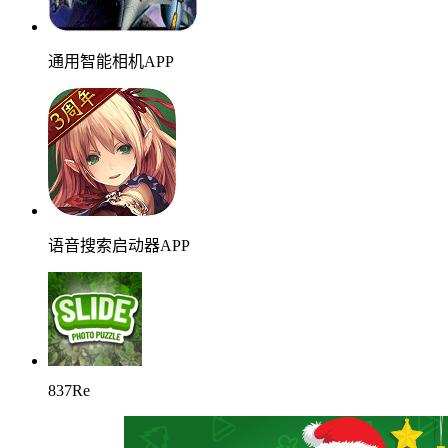
通用智能相机APP
语音搜索启动器APP
837Re