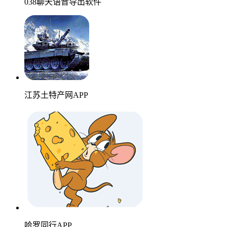
038聊天语音导出软件
江苏土特产网APP
哈罗同行APP