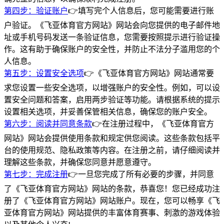
第四步：验证账户
👉填写完个人信息后，您可能需要进行账
户验证。《飞亚体育官方网站》网站会向您提供的电子邮件地
址或手机号码发送一条验证信息，您需要按照提示进行验证操
作。这有助于确保账户的安全性，并防止不法分子滥用您的个
人信息。
第五步：设置安全选项
👉《飞亚体育官方网站》网站通常要
求您设置一些安全选项，以增强账户的安全性。例如，可以设
置安全问题和答案，启用两步验证等功能。请根据系统的提示
设置相关选项，并妥善保管相关信息，确保您的账户安全。
第六步：阅读并同意条款
👉在注册过程中，《飞亚体育官方
网站》网站会提供使用条款和规定供您阅读。这些条款包括平
台的使用规范、隐私政策等内容。在注册之前，请仔细阅读并
理解这些条款，并确保您同意并愿意遵守。
第七步：完成注册
👉一旦您完成了所有必要的步骤，并同意
了《飞亚体育官方网站》网站的条款，恭喜您！您已经成功注
册了《飞亚体育官方网站》网站账户。现在，您可以畅享《飞
亚体育官方网站》网站提供的丰富体育赛事、刺激的游戏体验