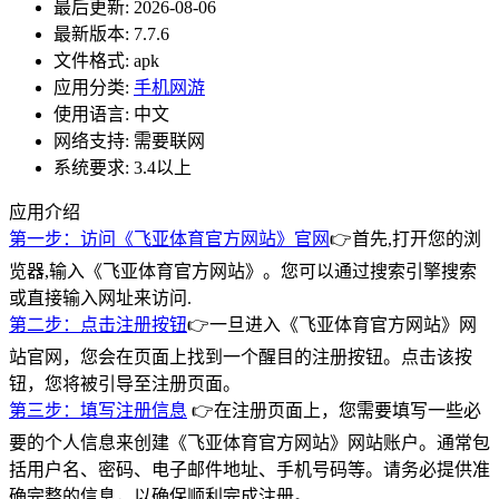
最后更新:
2026-08-06
最新版本:
7.7.6
文件格式:
apk
应用分类:
手机网游
使用语言:
中文
网络支持:
需要联网
系统要求:
3.4以上
应用介绍
第一步：访问《飞亚体育官方网站》官网
👉首先,打开您的浏
览器,输入《飞亚体育官方网站》。您可以通过搜索引擎搜索
或直接输入网址来访问.
第二步：点击注册按钮
👉一旦进入《飞亚体育官方网站》网
站官网，您会在页面上找到一个醒目的注册按钮。点击该按
钮，您将被引导至注册页面。
第三步：填写注册信息
👉在注册页面上，您需要填写一些必
要的个人信息来创建《飞亚体育官方网站》网站账户。通常包
括用户名、密码、电子邮件地址、手机号码等。请务必提供准
确完整的信息，以确保顺利完成注册。