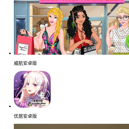
威航安卓版
优居安卓版