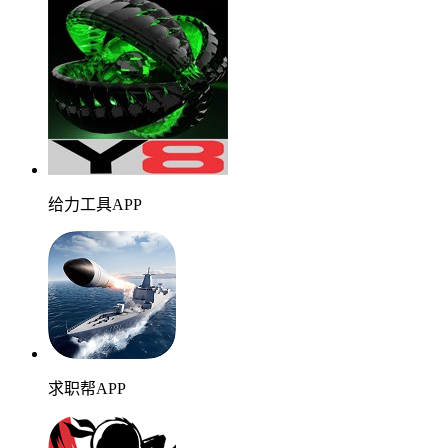
给力工具APP
求职帮APP