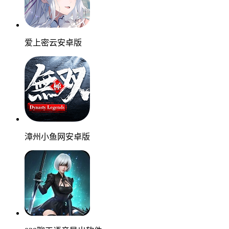
爱上密云安卓版
漳州小鱼网安卓版