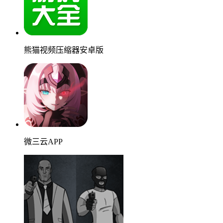
熊猫视频压缩器安卓版
微三云APP