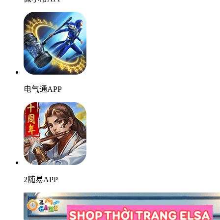
电气通APP
2随易APP