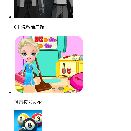
6干洗客商户端
顶击拨号APP