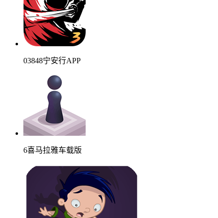
03848宁安行APP
6喜马拉雅车载版