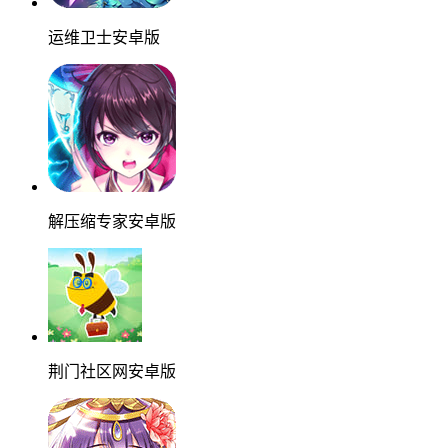
运维卫士安卓版
解压缩专家安卓版
荆门社区网安卓版