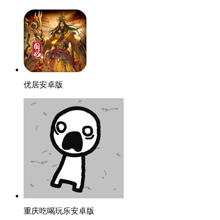
优居安卓版
重庆吃喝玩乐安卓版