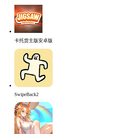
卡托货主版安卓版
SwipeBack2