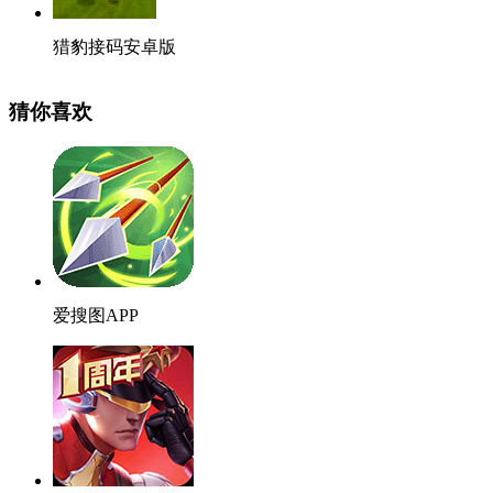
猎豹接码安卓版
猜你喜欢
爱搜图APP