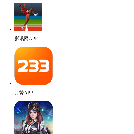
影讯网APP
万赞APP