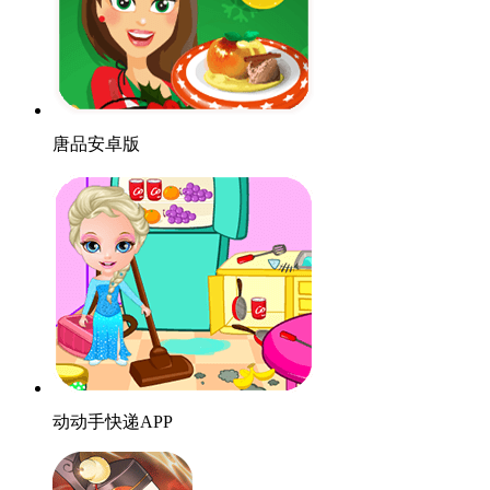
唐品安卓版
动动手快递APP