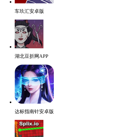
车玖汇安卓版
湖北豆折网APP
达标指南针安卓版