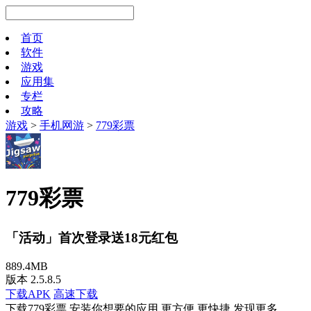
首页
软件
游戏
应用集
专栏
攻略
游戏
>
手机网游
>
779彩票
779彩票
「活动」首次登录送18元红包
889.4MB
版本 2.5.8.5
下载APK
高速下载
下载779彩票 安装你想要的应用 更方便 更快捷 发现更多