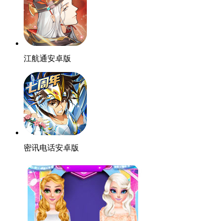
江航通安卓版
密讯电话安卓版