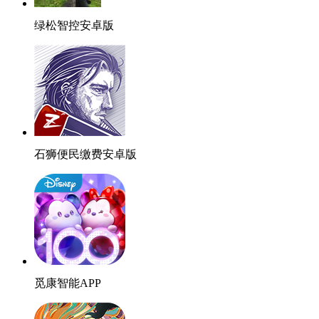
绿松智控安卓版
石狮便民缴费安卓版
觅康智能APP