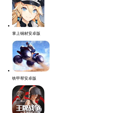
掌上铜材安卓版
铁甲帮安卓版