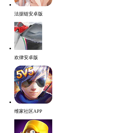
法据链安卓版
欢律安卓版
维家社区APP