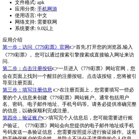
文件格式:
apk
应用分类:
手机网游
使用语言:
中文
网络支持:
需要联网
系统要求:
9.0以上
应用介绍
第一步：访问《779彩票》官网
👉首先,打开您的浏览器,输入
《779彩票》。您可以通过搜索引擎搜索或直接输入网址来访
问.
第二步：点击注册按钮
👉一旦进入《779彩票》网站官网，您
会在页面上找到一个醒目的注册按钮。点击该按钮，您将被引
导至注册页面。
第三步：填写注册信息
👉在注册页面上，您需要填写一些必
要的个人信息来创建《779彩票》网站账户。通常包括用户
名、密码、电子邮件地址、手机号码等。请务必提供准确完整
的信息，以确保顺利完成注册。
第四步：验证账户
👉填写完个人信息后，您可能需要进行账
户验证。《779彩票》网站会向您提供的电子邮件地址或手机
号码发送一条验证信息，您需要按照提示进行验证操作。这有
助于确保账户的安全性，并防止不法分子滥用您的个人信息。