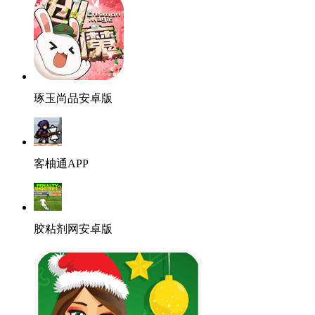
琢玉尚品安卓版
客柚通APP
胶粘剂网安卓版