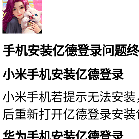
手机安装亿德登录问题终
小米手机安装亿德登录
小米手机若提示无法安装
后重新打开亿德登录安装
华为手机安装亿德登录