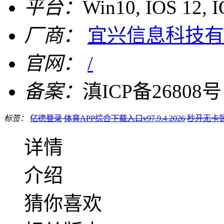
平台：
Win10, IOS 12, 
厂商：
宜兴信息科技有
官网：
/
备案：
滇ICP备26808号
标签：
亿德登录
体育APP综合下载入口v97.9.4 2026
秒开无卡
详情
介绍
猜你喜欢