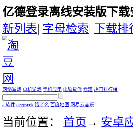
亿德登录离线安装版下载安
新列表
|
字母检索
|
下载排
网络游戏
单机游戏
手机应用
电脑软件
专题
热门排行榜
ai软件
deepseek
饿了么
百度地图
网易云音乐
当前位置：
首页
→
安卓