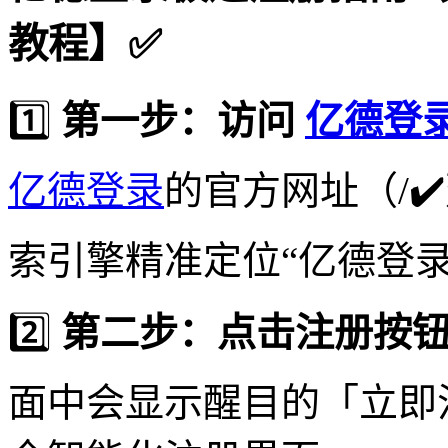
教程】✅
1️⃣
第一步：访问
亿德登
亿德登录
的官方网址（/✔
索引擎精准定位“亿德登录
2️⃣
第二步：点击注册按
面中会显示醒目的「立即