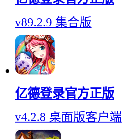
v89.2.9 集合版
亿德登录官方正版
v4.2.8 桌面版客户端