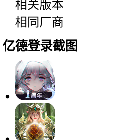
相关版本
相同厂商
亿德登录截图