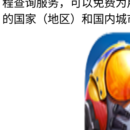
程查询服务，可以免费为
的国家（地区）和国内城