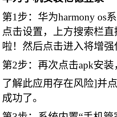
第1步：华为harmony 
点击设置，上方搜索栏直
啦！然后点击进入将增强
第2步：再次点击apk安装
了解此应用存在风险]并点
成功了。
第3步：系统内置“手机管