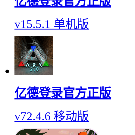
亿德登录官方正版
v15.5.1 单机版
亿德登录官方正版
v72.4.6 移动版