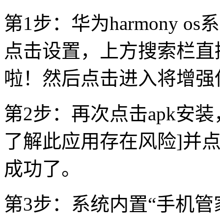
第1步：华为harmony 
点击设置，上方搜索栏直
啦！然后点击进入将增强
第2步：再次点击apk安装
了解此应用存在风险]并点
成功了。
第3步：系统内置“手机管