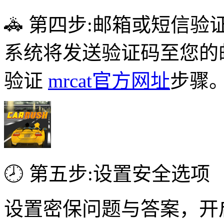
🚓 第四步:邮箱或短信验
系统将发送验证码至您的
验证
mrcat官方网址
步骤
🕗 第五步:设置安全选项
设置密保问题与答案，开