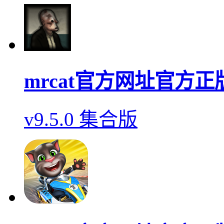
mrcat官方网址官方正
v9.5.0 集合版