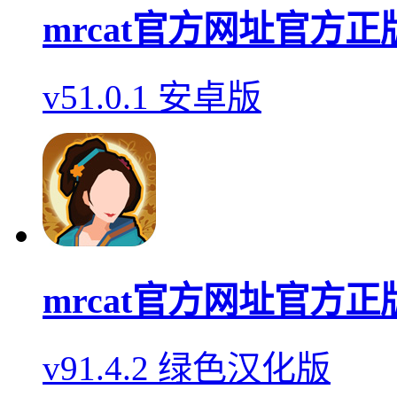
mrcat官方网址官方正
v51.0.1 安卓版
mrcat官方网址官方正
v91.4.2 绿色汉化版