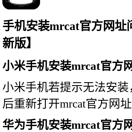
手机安装mrcat官方网址
新版】
小米手机安装mrcat官方
小米手机若提示无法安装
后重新打开mrcat官方
华为手机安装mrcat官方