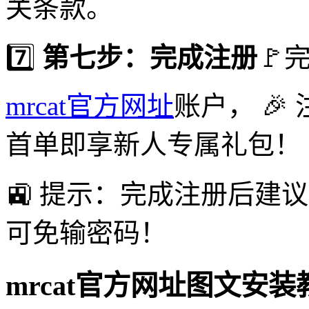
关条款。
7️⃣
第七步：完成注册
🚩
mrcat官方网址
账户， 
首单即享新人专属礼包！
🚉 提示：完成注册后建
可免输密码！
mrcat官方网址图文安