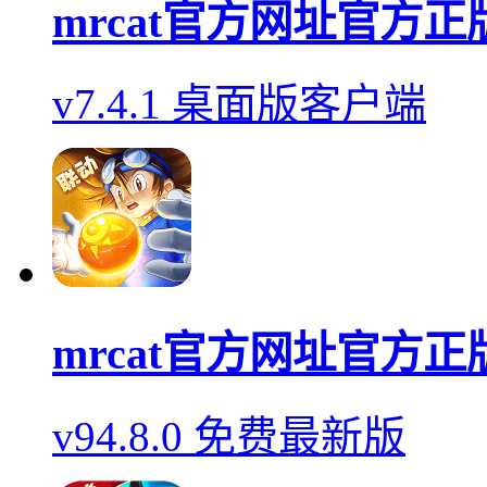
mrcat官方网址官方正
v7.4.1 桌面版客户端
mrcat官方网址官方正
v94.8.0 免费最新版