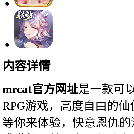
内容详情
mrcat官方网址
是一款可
RPG游戏，高度自由的
等你来体验，快意恩仇的