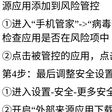
源应用添加到风险管控
①进入“手机管家”->“病毒
检查应用是否在风险项中
②点击被管控的应用，点
第4步：最后调整安全设
①进入设置-安全-更多安
②开启“外部来源应用下载