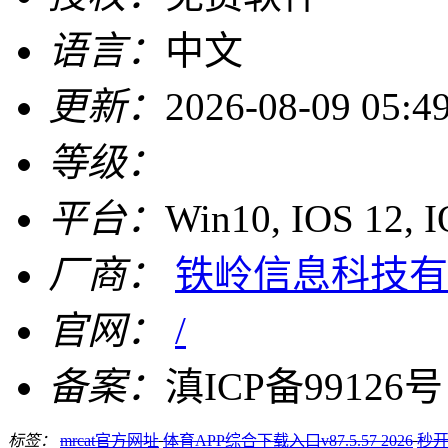
语言：
中文
更新：
2026-08-09 05:4
等级：
平台：
Win10, IOS 12, 
厂商：
铁岭信息科技有
官网：
/
备案：
滇ICP备99126号
标签：
mrcat官方网址
体育APP综合下载入口v87.5.57 2026
秒