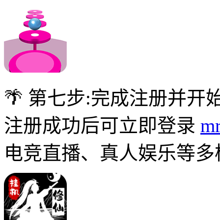
🌴 第七步:完成注册并开
注册成功后可立即登录
m
电竞直播、真人娱乐等多