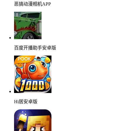
恶搞动漫相机APP
百度开播助手安卓版
Hi居安卓版