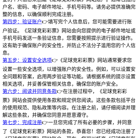
户名、密码、电子邮件地址、手机号码等。请务必提供准确完
整的信息，以确保顺利完成注册。
第四步：验证账户
👉填写完个人信息后，您可能需要进行账
户验证。《足球竞彩彩票》网站会向您提供的电子邮件地址或
手机号码发送一条验证信息，您需要按照提示进行验证操作。
这有助于确保账户的安全性，并防止不法分子滥用您的个人信
息。
第五步：设置安全选项
👉《足球竞彩彩票》网站通常要求您
设置一些安全选项，以增强账户的安全性。例如，可以设置安
全问题和答案，启用两步验证等功能。请根据系统的提示设置
相关选项，并妥善保管相关信息，确保您的账户安全。
第六步：阅读并同意条款
👉在注册过程中，《足球竞彩彩
票》网站会提供使用条款和规定供您阅读。这些条款包括平台
的使用规范、隐私政策等内容。在注册之前，请仔细阅读并理
解这些条款，并确保您同意并愿意遵守。
第七步：完成注册
👉一旦您完成了所有必要的步骤，并同意
了《足球竞彩彩票》网站的条款，恭喜您！您已经成功注册了