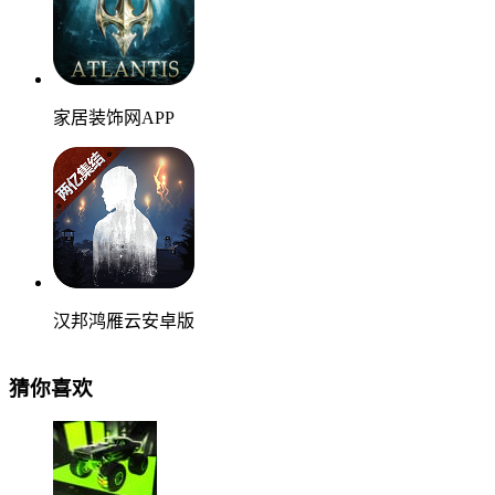
家居装饰网APP
汉邦鸿雁云安卓版
猜你喜欢