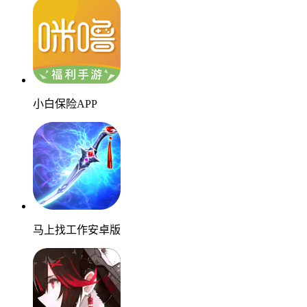
小白保险APP
马上找工作安卓版