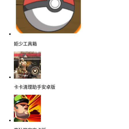
姖少工具箱
卡卡清理助手安卓版