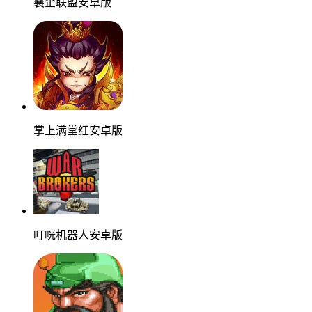
襄企联盟安卓版
掌上满堂红安卓版
叮咣机器人安卓版