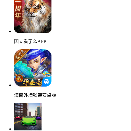
国立看了么APP
海南外墙钢架安卓版