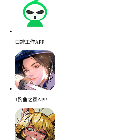
口諀工作APP
1钓鱼之家APP