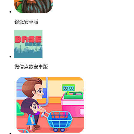
缪派安卓版
微信点歌安卓版