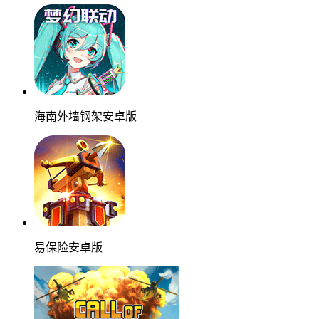
海南外墙钢架安卓版
易保险安卓版