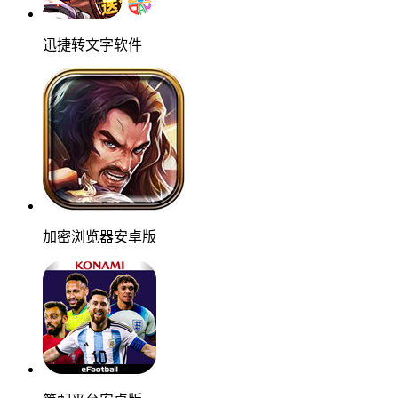
迅捷转文字软件
加密浏览器安卓版