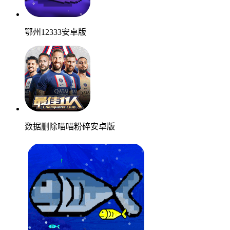
鄂州12333安卓版
数据删除喵喵粉碎安卓版