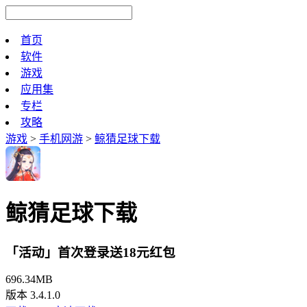
首页
软件
游戏
应用集
专栏
攻略
游戏
>
手机网游
>
鲸猜足球下载
鲸猜足球下载
「活动」首次登录送18元红包
696.34MB
版本 3.4.1.0