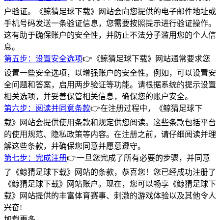
户验证。《鲸猜足球下载》网站会向您提供的电子邮件地址或
手机号码发送一条验证信息，您需要按照提示进行验证操作。
这有助于确保账户的安全性，并防止不法分子滥用您的个人信
息。
第五步：设置安全选项
👉《鲸猜足球下载》网站通常要求您
设置一些安全选项，以增强账户的安全性。例如，可以设置安
全问题和答案，启用两步验证等功能。请根据系统的提示设置
相关选项，并妥善保管相关信息，确保您的账户安全。
第六步：阅读并同意条款
👉在注册过程中，《鲸猜足球下
载》网站会提供使用条款和规定供您阅读。这些条款包括平台
的使用规范、隐私政策等内容。在注册之前，请仔细阅读并理
解这些条款，并确保您同意并愿意遵守。
第七步：完成注册
👉一旦您完成了所有必要的步骤，并同意
了《鲸猜足球下载》网站的条款，恭喜您！您已经成功注册了
《鲸猜足球下载》网站账户。现在，您可以畅享《鲸猜足球下
载》网站提供的丰富体育赛事、刺激的游戏体验以及其他令人
兴奋!
加载更多