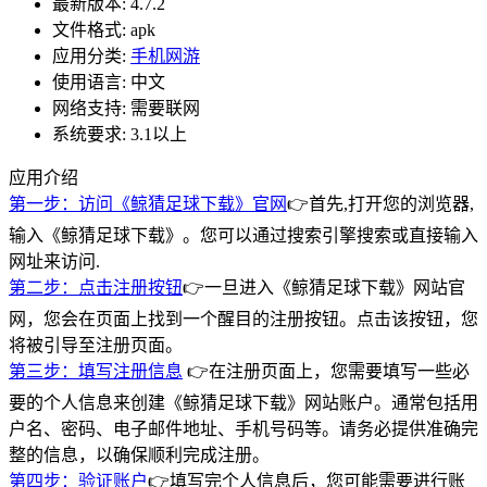
最新版本:
4.7.2
文件格式:
apk
应用分类:
手机网游
使用语言:
中文
网络支持:
需要联网
系统要求:
3.1以上
应用介绍
第一步：访问《鲸猜足球下载》官网
👉首先,打开您的浏览器,
输入《鲸猜足球下载》。您可以通过搜索引擎搜索或直接输入
网址来访问.
第二步：点击注册按钮
👉一旦进入《鲸猜足球下载》网站官
网，您会在页面上找到一个醒目的注册按钮。点击该按钮，您
将被引导至注册页面。
第三步：填写注册信息
👉在注册页面上，您需要填写一些必
要的个人信息来创建《鲸猜足球下载》网站账户。通常包括用
户名、密码、电子邮件地址、手机号码等。请务必提供准确完
整的信息，以确保顺利完成注册。
第四步：验证账户
👉填写完个人信息后，您可能需要进行账