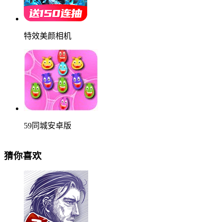
特效美颜相机
59同城安卓版
猜你喜欢