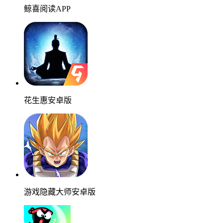
鲸喜阅读APP
花生惠安卓版
游戏隐藏大师安卓版