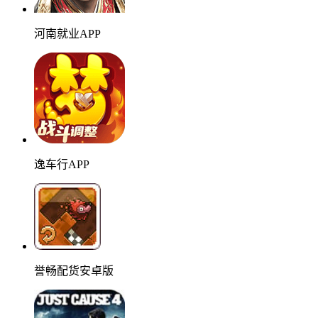
河南就业APP
逸车行APP
誉畅配货安卓版