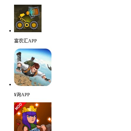
富农汇APP
¥询APP