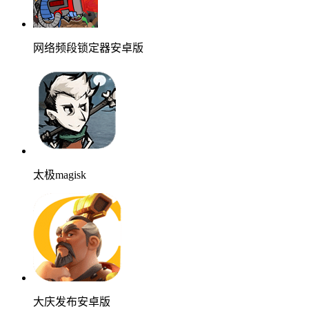
网络频段锁定器安卓版
太极magisk
大庆发布安卓版