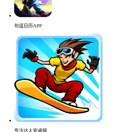
句逗日历APP
专注达人安卓版