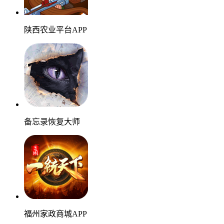
陕西农业平台APP
备忘录恢复大师
福州家政商城APP