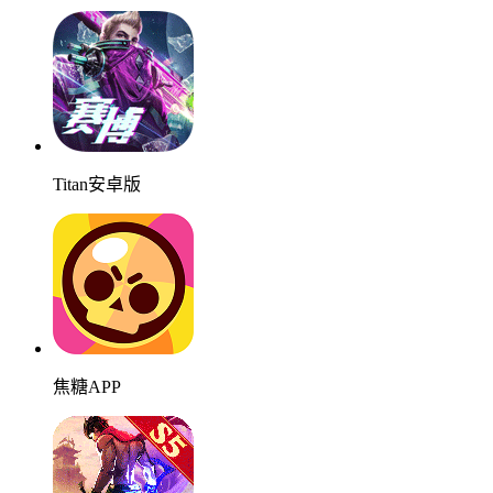
Titan安卓版
焦糖APP