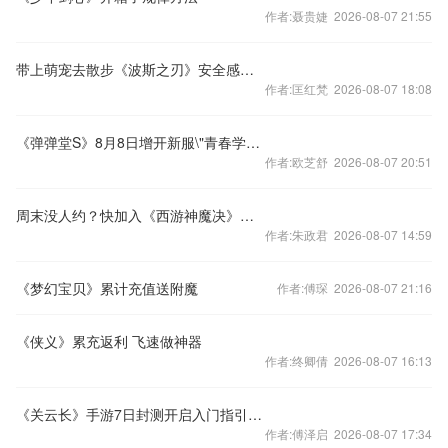
作者:聂贵婕 2026-08-07 21:55
带上萌宠去散步《波斯之刃》安全感爆棚精灵
作者:匡红梵 2026-08-07 18:08
《弹弹堂S》8月8日增开新服\"青春学园\"
作者:欧芝舒 2026-08-07 20:51
周末没人约？快加入《西游神魔决》燃情帮派群P！
作者:朱政君 2026-08-07 14:59
《梦幻宝贝》累计充值送附魔
作者:傅琛 2026-08-07 21:16
《侠义》累充返利 飞速做神器
作者:终卿倩 2026-08-07 16:13
《关云长》手游7日封测开启入门指引带你玩转三国
作者:傅泽启 2026-08-07 17:34