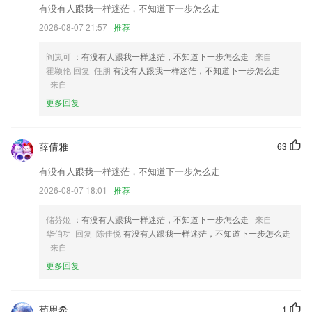
有没有人跟我一样迷茫，不知道下一步怎么走
做题印象更深刻。
2026-08-07 21:57
推荐
6.还可以让孩子在游戏中射击泡泡，射击的时候，要和相应的数字对应
上。
阎岚可
：有没有人跟我一样迷茫，不知道下一步怎么走
来自
柚子联盟官网电话更新了什么?
霍颖伦 回复 任朋
有没有人跟我一样迷茫，不知道下一步怎么走
来自
创客贴助你紧追热点，轻松作图告别加班~
更多回复
兼容安卓13版本系统
月卡免押卡随心骑，优惠活动不停歇
薛倩雅
63
以上就是华体会hth·体育的介绍，如果您喜欢这款软件，您可以到应用商
店进行打分评论，说出您的使用经历，以帮助我们更好的对产品进行优化
有没有人跟我一样迷茫，不知道下一步怎么走
修改。
2026-08-07 18:01
推荐
修复了已知的问题和bug。
储芬姬
：有没有人跟我一样迷茫，不知道下一步怎么走
来自
1视频直播菜单模板
华伯功 回复 陈佳悦
有没有人跟我一样迷茫，不知道下一步怎么走
联系我们
来自
以上就是柚子联盟官网电话的介绍，如果您喜欢这款软件，您可以到应用
更多回复
商店进行打分评论，说出您的使用经历，以帮助我们更好的对产品进行优
化修改。
荀思希
1