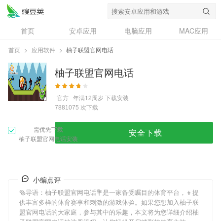
首页
安卓应用
电脑应用
MAC应用
资讯
专题
设计奖
创意应用
首页
>
应用软件
>
柚子联盟官网电话
问答
柚子联盟官网电话
官方
年满12周岁
下载安装
次下载
7881075
需优先下载
安全下载
柚子联盟官网电话安装
小编点评
🥯导语：
柚子联盟官网电话
💐是一家备受瞩目的体育平台，👦提
供丰富多样的体育赛事和刺激的游戏体验。如果您想加入
柚子联
盟官网电话
的大家庭，参与其中的乐趣，本文将为您详细介绍
柚