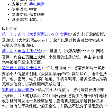
应用分类:
手机网游
使用语言:
中文
网络支持:
需要联网
系统要求:
4.5以上
应用介绍
第一步：访问《大奖彩票app797》官网
👉首先,打开您的浏览
器,输入《大奖彩票app797》。您可以通过搜索引擎搜索或直
接输入网址来访问.
第二步：点击注册按钮
👉一旦进入《大奖彩票app797》网站
官网，您会在页面上找到一个醒目的注册按钮。点击该按钮，
您将被引导至注册页面。
第三步：填写注册信息
👉在注册页面上，您需要填写一些必
要的个人信息来创建《大奖彩票app797》网站账户。通常包括
用户名、密码、电子邮件地址、手机号码等。请务必提供准确
完整的信息，以确保顺利完成注册。
第四步：验证账户
👉填写完个人信息后，您可能需要进行账
户验证。《大奖彩票app797》网站会向您提供的电子邮件地址
或手机号码发送一条验证信息，您需要按照提示进行验证操
作。这有助于确保账户的安全性，并防止不法分子滥用您的个