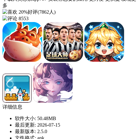
多
20%好评(7862人)
8553
详细信息
软件大小:
50.48MB
最后更新:
2026-07-15
最新版本:
2.5.0
文件格式:
apk