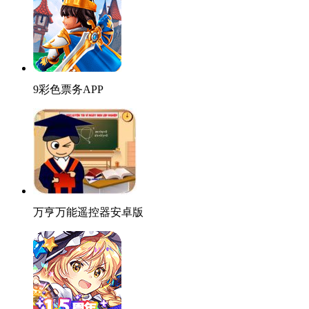
9彩色票务APP
万亨万能遥控器安卓版