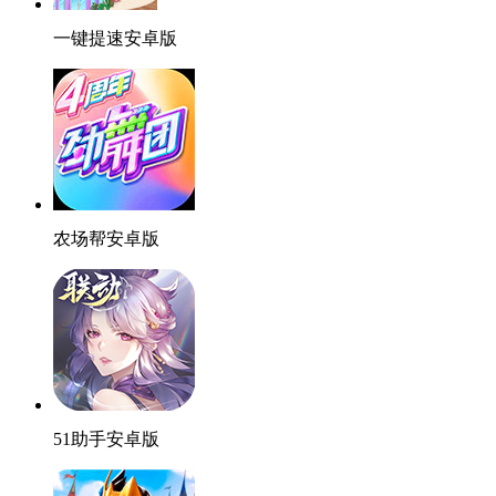
一键提速安卓版
农场帮安卓版
51助手安卓版