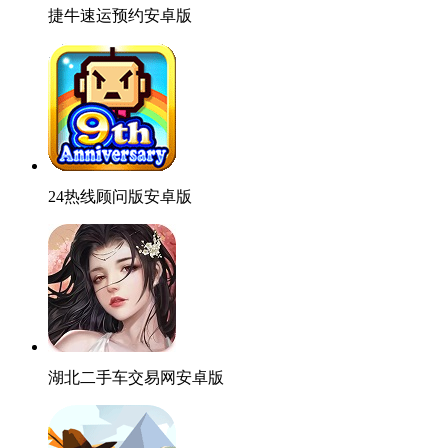
捷牛速运预约安卓版
24热线顾问版安卓版
湖北二手车交易网安卓版