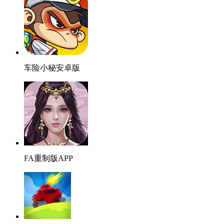
车险小秘安卓版
FA重制版APP