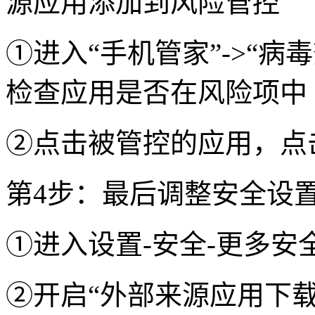
源应用添加到风险管控
①进入“手机管家”->“病毒
检查应用是否在风险项中
②点击被管控的应用，点
第4步：最后调整安全设
①进入设置-安全-更多安
②开启“外部来源应用下载