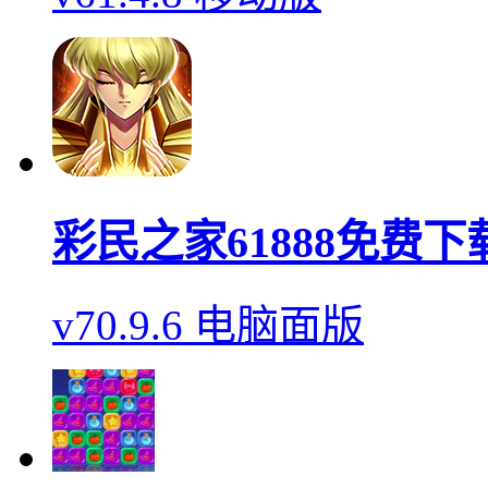
彩民之家61888免费
v70.9.6 电脑面版