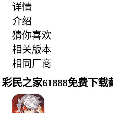
详情
介绍
猜你喜欢
相关版本
相同厂商
彩民之家61888免费下载