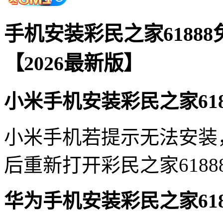
手机安装彩民之家6188
【2026最新版】
小米手机安装彩民之家61
小米手机若提示无法安装
后重新打开彩民之家618
华为手机安装彩民之家61