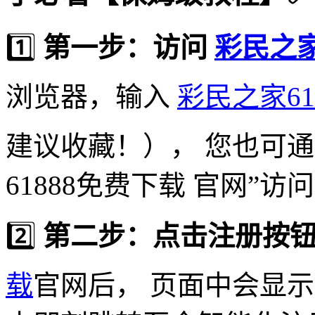
1️⃣
第一步：访问
彩民之家
浏览器，输入
彩民之家61
建议收藏！）， 您也可
61888免费下载 官网”访
2️⃣
第二步：点击注册按
载
官网后， 页面中会显