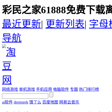
彩民之家61888免费下载
最近更新
|
更新列表
|
字母
导航
网络游戏
单机游戏
手机应用
电脑软件
专题
热门排行榜
ai软件
deepseek
饿了么
百度地图
网易云音乐