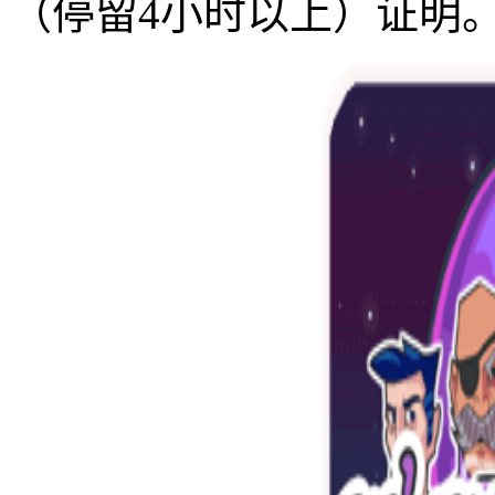
（停留4小时以上）证明