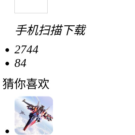
手机扫描下载
2744
84
猜你喜欢