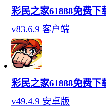
彩民之家61888免费
v83.6.9 客户端
彩民之家61888免费
v49.4.9 安卓版