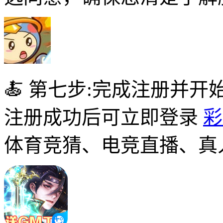
🍝 第七步:完成注册并开
注册成功后可立即登录
彩
体育竞猜、电竞直播、真