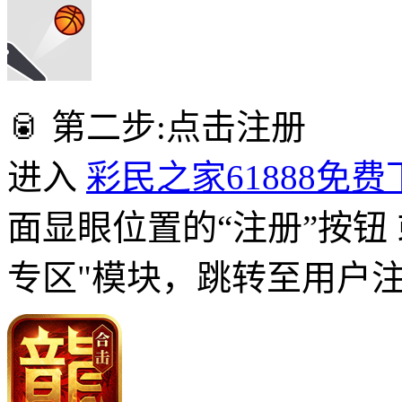
🥫 第二步:点击注册
进入
彩民之家61888免费
面显眼位置的“注册”按钮
专区"模块，跳转至用户