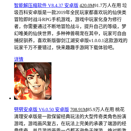
智能解压缩软件 V8.4.37 安卓版
420.0M
91.7万人在用
垃
圾百科安卓版是一款2019年全民玩家都喜欢玩的仙侠类
冒险即时战斗RPG手机游戏，游戏中玩家化身为修行
者，你需要通过不断地冒险战斗，提升自己的等级，梦
幻唯美的仙侠世界，多种神兽萌宠在其中，玩家可自由
捕捉驯养，喜欢新版御剑江湖安卓版v1.0.0.1这款游戏的
玩家千万不要错过，快来趣趣手游网下载体验吧。
详情
劈劈安卓版 V6.0.50 安卓版
708.91M
85.9万人在用
桃花
清理安卓版是一款保留经典玩法的大型传奇类角色扮演
游戏，游戏画风复古，在玩法上完美的承袭了端游的经
典传奇，并且游戏画质一点都不逊色于端游，绝对能激