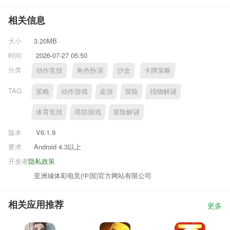
相关信息
大小
3.20MB
时间
2026-07-27 05:50
分类
动作竞技
角色扮演
沙盒
卡牌策略
TAG
策略
动作游戏
桌游
冒险
找物解谜
体育竞技
塔防游戏
冒险解谜
版本
V6.1.9
要求
Android 4.3以上
开发者
隐私政策
亚洲城体彩电竞(中国)官方网站有限公司
相关应用推荐
更多