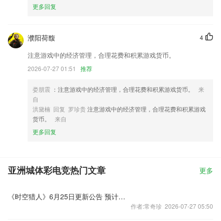
更多回复
濮阳荷馥
4
注意游戏中的经济管理，合理花费和积累游戏货币。
2026-07-27 01:51
推荐
娄朋震
：注意游戏中的经济管理，合理花费和积累游戏货币。
来
自
洪黛楠 回复 罗珍贵
注意游戏中的经济管理，合理花费和积累游戏
货币。
来自
更多回复
亚洲城体彩电竞热门文章
更多
《时空猎人》6月25日更新公告 预计维护时间5小时
作者:常奇珍 2026-07-27 05:50