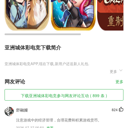
亚洲城体彩电竞下载简介
亚洲城体彩电竞
更多
亚洲城体彩电竞是一款由专业团队开发打造的高人气的棋牌竞技游戏，在
英博娱乐3822app中为用户玩家打造了一个真正公平的棋牌竞技游戏平
网友评论
更多
台，游戏中全都是百分百的真人棋牌游戏玩家，没有任何机器人给你最公
平安全的棋牌竞技游戏体验。
下载亚洲城体彩电竞参与网友评论互动 ( 899 条 )
亚洲城体彩电竞软件特色
1,可以根据自己的需求来学习，快速提升自己的职场竞争力。
舒融娅
824
2,专业分析，详细沟通孩子教育方式；
注意游戏中的经济管理，合理花费和积累游戏货币。
3,用户可以为视频进行视频配乐，改变视频背景音乐；
2026-07-27 05:50
推荐