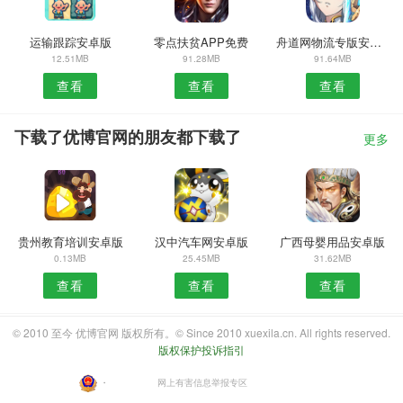
运输跟踪安卓版
零点扶贫APP免费
舟道网物流专版安卓版
12.51MB
91.28MB
91.64MB
查看
查看
查看
下载了优博官网的朋友都下载了
更多
贵州教育培训安卓版
汉中汽车网安卓版
广西母婴用品安卓版
0.13MB
25.45MB
31.62MB
查看
查看
查看
© 2010 至今 优博官网 版权所有。© Since 2010 xuexila.cn. All rights reserved.
版权保护投诉指引
・
网上有害信息举报专区