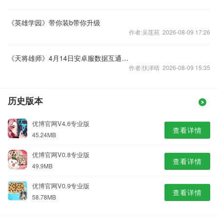
《英雄学园》带你装b带你升级
作者:吴莲苑 2026-08-09 17:26
《天将雄师》4月14日安卓服数据互通公告
作者:扶泽晴 2026-08-09 15:35
历史版本
优博官网V4.6专业版
查看详情
45.24MB
优博官网V0.8专业版
查看详情
49.9MB
优博官网V0.9专业版
查看详情
58.78MB