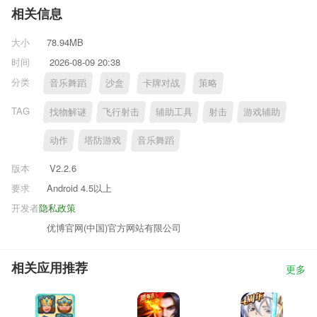
相关信息
大小
78.94MB
时间
2026-08-09 20:38
分类
音乐舞蹈
沙盒
卡牌对战
策略
TAG
找物解谜
飞行射击
辅助工具
射击
游戏辅助
动作
塔防游戏
音乐舞蹈
版本
V2.2.6
要求
Android 4.5以上
开发者
隐私政策
优博官网(中国)官方网站有限公司
相关应用推荐
更多