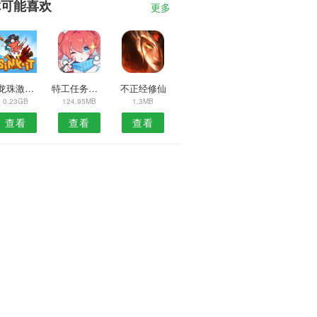
你可能喜欢
更多
七龙珠激战传说2.18.0
特工任务中文版
不正经修仙
0.23GB
124.95MB
1.3MB
查看
查看
查看