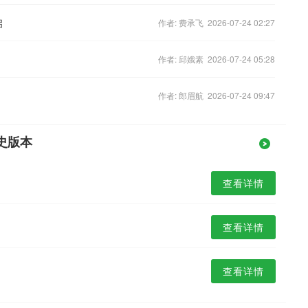
启
作者: 费承飞 2026-07-24 02:27
作者: 邱娥素 2026-07-24 05:28
作者: 郎眉航 2026-07-24 09:47
史版本
查看详情
查看详情
查看详情