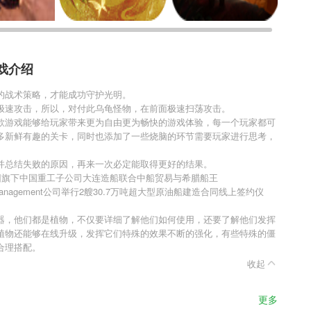
戏介绍
的战术策略，才能成功守护光明。
极速攻击，所以，对付此乌龟怪物，在前面极速扫荡攻击。
款游戏能够给玩家带来更为自由更为畅快的游戏体验，每一个玩家都可
多新鲜有趣的关卡，同时也添加了一些烧脑的环节需要玩家进行思考，
并总结失败的原因，再来一次必定能取得更好的结果。
团旗下中国重工子公司大连造船联合中船贸易与希腊船王
nkersManagement公司举行2艘30.7万吨超大型原油船建造合同线上签约仪
器，他们都是植物，不仅要详细了解他们如何使用，还要了解他们发挥
植物还能够在线升级，发挥它们特殊的效果不断的强化，有些特殊的僵
合理搭配。
收起
更多