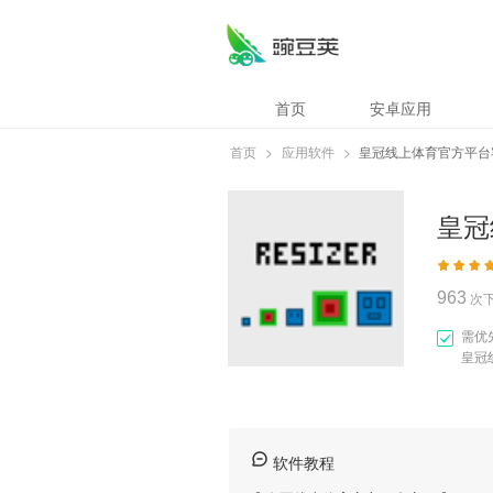
皇冠线上体育官方
首页
安卓应用
首页
>
应用软件
>
皇冠线上体育官方平台
皇冠
963
次
需优
皇冠
软件教程