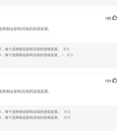
185
选择都会影响后续的游戏发展。
多，每个选择都会影响后续的游戏发展。
来自
多，每个选择都会影响后续的游戏发展。！
来自
104
选择都会影响后续的游戏发展。
多，每个选择都会影响后续的游戏发展。
来自
多，每个选择都会影响后续的游戏发展。
来自