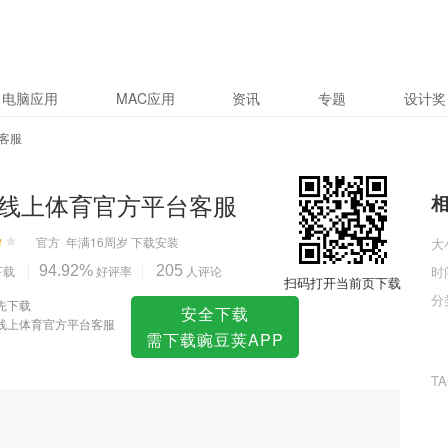
平台客服
电脑应用
MAC应用
资讯
专题
设计奖
客服
线上体育官方平台客服
官方
年满16周岁
下载安装
大
下载
94.92%
好评率
205
人评论
时
扫码打开当前页下载
分
先下载
安全下载
线上体育官方平台客服
需下载豌豆荚APP
T