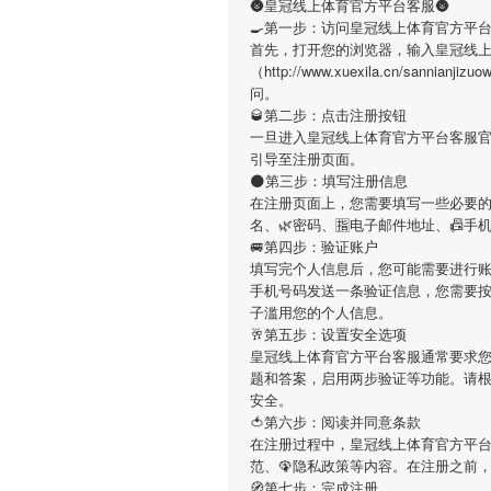
🌚皇冠线上体育官方平台客服🌚
🍳第一步：访问皇冠线上体育官方平
首先，打开您的浏览器，输入皇冠线
（http://www.xuexila.cn/san
问。
🥃第二步：点击注册按钮
一旦进入皇冠线上体育官方平台客服
引导至注册页面。
🌑第三步：填写注册信息
在注册页面上，您需要填写一些必要
名、🌿密码、🈯电子邮件地址、📠
🚐第四步：验证账户
填写完个人信息后，您可能需要进行
手机号码发送一条验证信息，您需要
子滥用您的个人信息。
🥂第五步：设置安全选项
皇冠线上体育官方平台客服通常要求
题和答案，启用两步验证等功能。请
安全。
🍅第六步：阅读并同意条款
在注册过程中，皇冠线上体育官方平
范、🦚隐私政策等内容。在注册之前
🧭第七步：完成注册