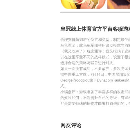
皇冠线上体育官方平台客服游
合理安排防御塔的位置和类型，制定最佳
乌龟军团：此乌龟军团使用滚动模式向前
《我又吃鸡了》玩家测评：我又吃鸡了这
以在这里享受不同的战斗模式，设置了很
选择合适的策略与猛兽进行对抗。
如果一次没有成功，不要放弃，多次尝试
据中国重工官微，7月14日，中国船舶集
GeorgeProcopiou旗下DynacomTa
式。
小编点评：游戏准备了丰富多样的攻击武
的效果如何，不断提升自己的等级，有些
尸是需要特殊的植物才能够打败他们的，
网友评论