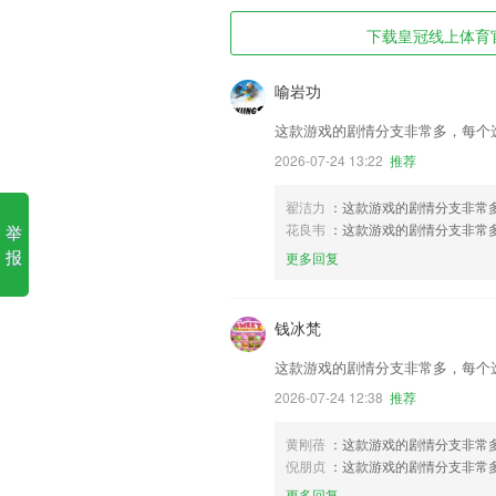
下载皇冠线上体育官方
喻岩功
这款游戏的剧情分支非常多，每个
2026-07-24 13:22
推荐
翟洁力
：这款游戏的剧情分支非常
花良韦
：这款游戏的剧情分支非常
举
报
更多回复
钱冰梵
这款游戏的剧情分支非常多，每个
2026-07-24 12:38
推荐
黄刚蓓
：这款游戏的剧情分支非常
倪朋贞
：这款游戏的剧情分支非常
更多回复