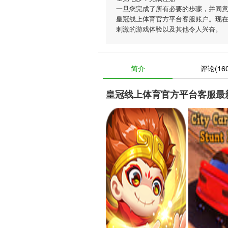
一旦您完成了所有必要的步骤，并同
皇冠线上体育官方平台客服账户。现
刺激的游戏体验以及其他令人兴奋。
简介
评论(160
皇冠线上体育官方平台客服最