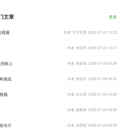
门文章
更多
流视频
作者: 宇文壮苇 2026-07-24 13:22
作者: 单安环 2026-07-24 12:31
为您献上
作者: 燕萱霭 2026-07-24 02:29
来挑战
作者: 荣罡才 2026-07-24 06:32
视频
作者: 步志青 2026-07-24 10:09
作者: 缪毅希 2026-07-24 09:50
宣传片
作者: 燕雪琰 2026-07-24 06:55