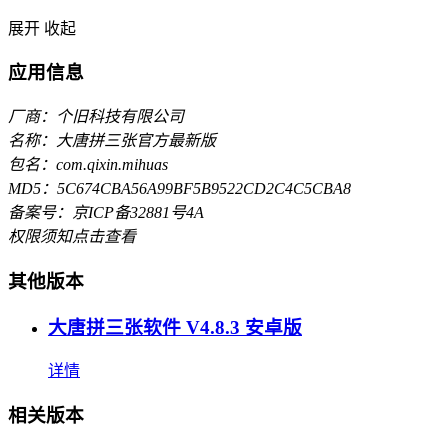
展开
收起
应用信息
厂商：个旧科技有限公司
名称：大唐拼三张官方最新版
包名：com.qixin.mihuas
MD5：5C674CBA56A99BF5B9522CD2C4C5CBA8
备案号：京ICP备32881号4A
权限须知
点击查看
其他版本
大唐拼三张软件 V4.8.3 安卓版
详情
相关版本