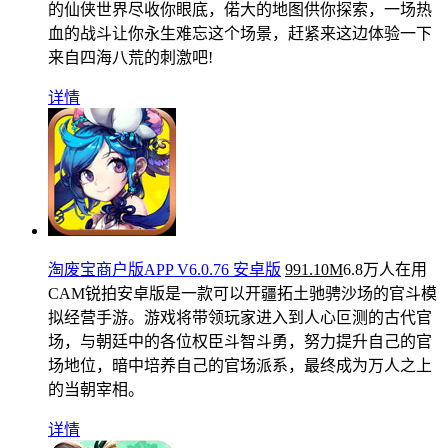
的仙侠世界尽收你眼底，偌大的地图供你探索，一场热
血的战斗让你永生难忘这个场景，赶紧来这边体验一下
来自四海八荒的刺激吧!
详情
淘废宝商户版APP V6.0.76 安卓版
991.10M
6.8万人在用
CAM锐拍安卓版是一款可以开疆拓土驰骋沙场的官斗模
拟经营手游。游戏将带领玩家进入到人心叵测的古代官
场，与朝廷中的各位权臣斗智斗勇，努力提升自己的官
场地位，暗中培养自己的官场派系，最终成为万人之上
的当朝宰相。
详情