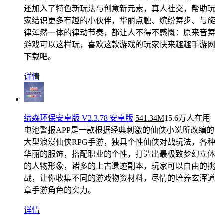
还加入了特色新玩法与创意新元素，真人社交，帮助玩
家结识更多有趣的小伙伴，华丽点触、缤纷舞步、与旋
律浑然一体的律动节奏，都让人不得不感慨：原来音舞
游戏可以这样玩，喜欢这款游戏的玩家快来趣趣手游网
下载吧。
详情
缔森环保安卓版 V2.3.78 安卓版
541.34M
15.6万人在用
电池警报APP是一款根据经典刺激的仙侠小说所改编的
大型浪漫仙侠RPG手游，独具个性仙侠对战玩法，各种
华丽的服饰，搭配职业的个性，打造出最极致梦幻立体
的人物形象，诸多的上古遗迹副本，玩家可以自由的挑
战，让你收集不同的游戏物资材料，尽情的培养玄浑道
章手游角色的实力。
详情