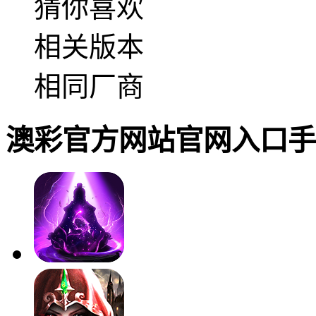
猜你喜欢
相关版本
相同厂商
澳彩官方网站官网入口手