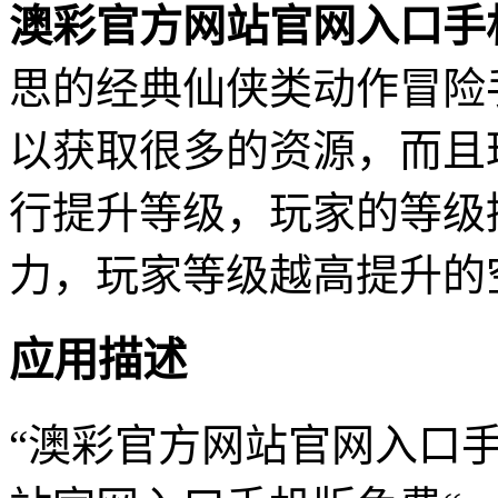
澳彩官方网站官网入口手
思的经典仙侠类动作冒险
以获取很多的资源，而且
行提升等级，玩家的等级
力，玩家等级越高提升的
应用描述
“澳彩官方网站官网入口手