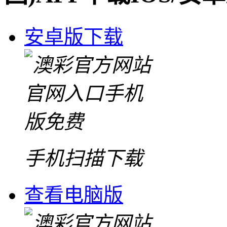
安卓版下载
手机扫描下载
查看电脑版