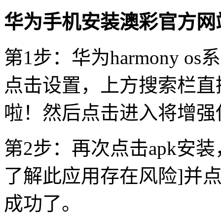
华为手机安装澳彩官方网
第1步：华为harmony 
点击设置，上方搜索栏直
啦！然后点击进入将增强
第2步：再次点击apk安装
了解此应用存在风险]并点
成功了。