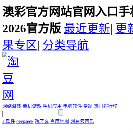
澳彩官方网站官网入口手
2026官方版
最近更新
|
更
果专区
|
分类导航
网络游戏
单机游戏
手机应用
电脑软件
专题
热门排行榜
ai软件
deepseek
饿了么
百度地图
网易云音乐