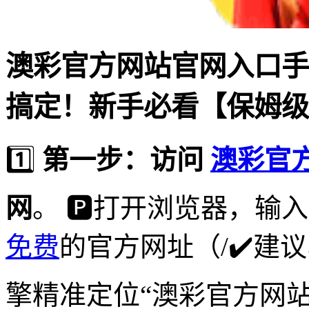
澳彩官方网站官网入口手
搞定！新手必看【保姆级
1️⃣
第一步：访问
澳彩官
网
。 🅿打开浏览器，输
免费
的官方网址（/✔️建
擎精准定位“澳彩官方网站