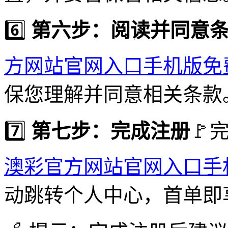
6️⃣
第六步：阅读并同意
方网站官网入口手机版免
保您理解并同意相关条款
7️⃣
第七步：完成注册
🚩
澳彩官方网站官网入口手
动跳转个人中心，首单即