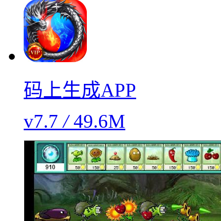
码上生成APP
v7.7
/
49.6M