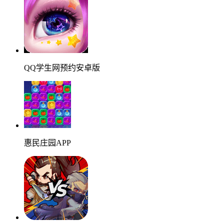
QQ学生网预约安卓版
惠民庄园APP