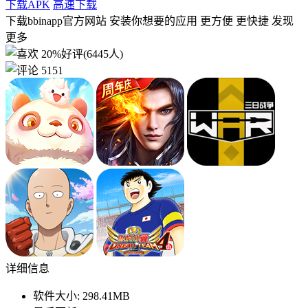
下载APK
高速下载
下载bbinapp官方网站 安装你想要的应用 更方便 更快捷 发现
更多
20%好评(6445人)
5151
详细信息
软件大小:
298.41MB