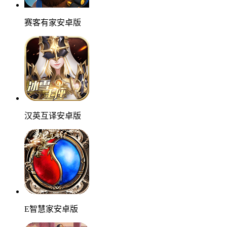
赛客有家安卓版
汉英互译安卓版
E智慧家安卓版