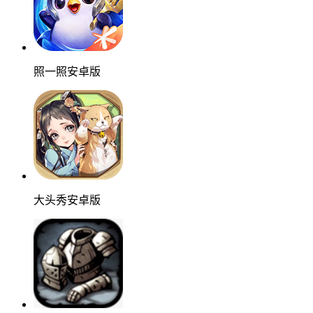
照一照安卓版
大头秀安卓版