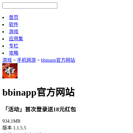
首页
软件
游戏
应用集
专栏
攻略
游戏
>
手机网游
>
bbinapp官方网站
bbinapp官方网站
「活动」首次登录送18元红包
934.1MB
版本 1.1.5.5