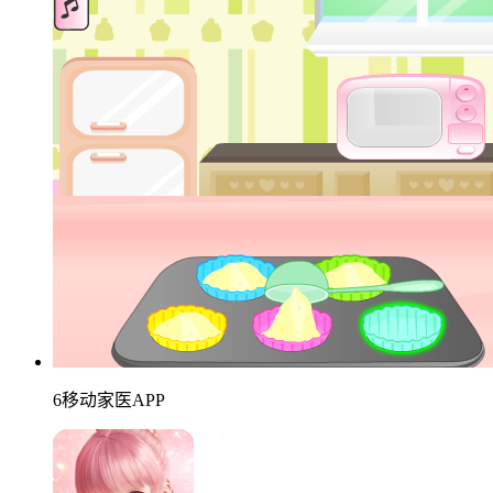
6移动家医APP