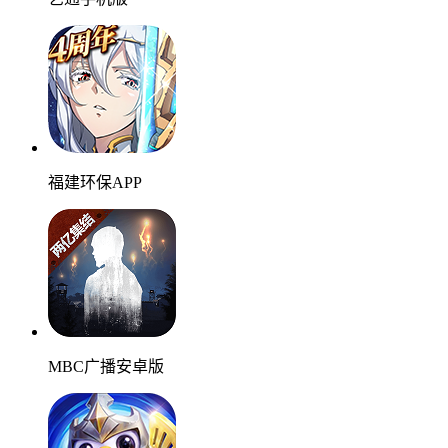
福建环保APP
MBC广播安卓版