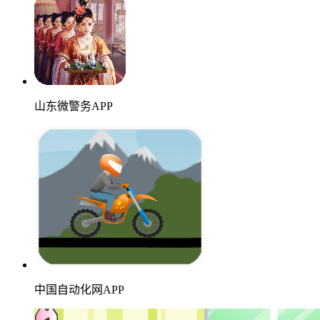
山东微警务APP
中国自动化网APP