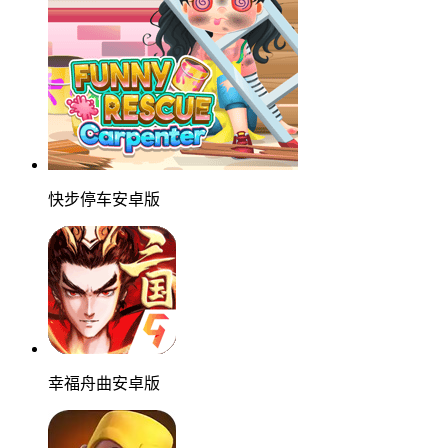
快步停车安卓版
幸福舟曲安卓版