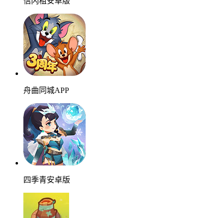
信闪租安卓版
舟曲同城APP
四季青安卓版