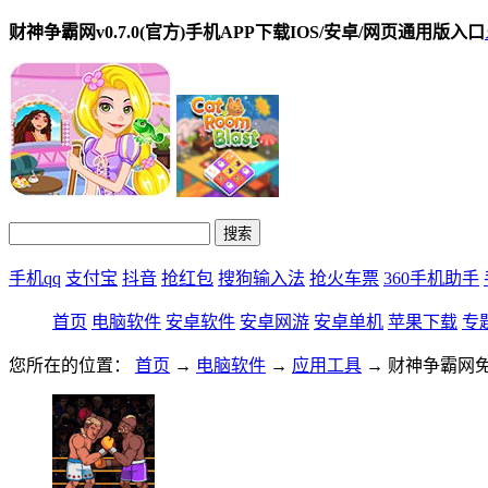
财神争霸网v0.7.0(官方)手机APP下载IOS/安卓/网页通用版入口
手机qq
支付宝
抖音
抢红包
搜狗输入法
抢火车票
360手机助手
首页
电脑软件
安卓软件
安卓网游
安卓单机
苹果下载
专
您所在的位置：
首页
→
电脑软件
→
应用工具
→ 财神争霸网免费