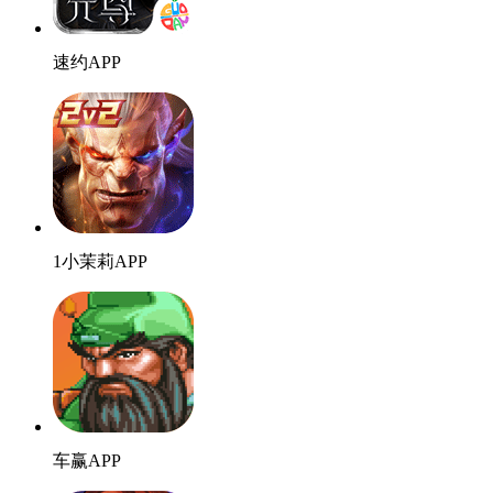
速约APP
1小茉莉APP
车赢APP