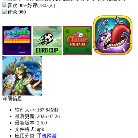
00%好评(7803人)
960
详细信息
软件大小:
167.64MB
最后更新:
2026-07-26
最新版本:
2.5.0
文件格式:
apk
应用分类:
手机网游