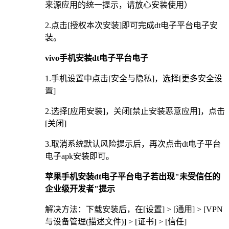
来源应用的统一提示，请放心安装使用）
2.点击[授权本次安装]即可完成dt电子平台电子安
装。
vivo手机安装dt电子平台电子
1.手机设置中点击[安全与隐私]，选择[更多安全设
置]
2.选择[应用安装]，关闭[禁止安装恶意应用]，点击
[关闭]
3.取消系统默认风险提示后，再次点击dt电子平台
电子apk安装即可。
苹果手机安装dt电子平台电子若出现"未受信任的
企业级开发者"提示
解决方法：下载安装后，在[设置] > [通用] > [VPN
与设备管理(描述文件)] > [证书] > [信任]