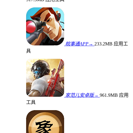
皖事通APP→
233.2MB
应用工
具
家范儿安卓版→
961.9MB
应用
工具