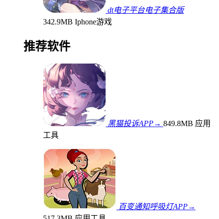
dt电子平台电子集合版
342.9MB
Iphone游戏
推荐软件
黑猫投诉APP→
849.8MB
应用
工具
百变通知呼吸灯APP→
517.3MB
应用工具