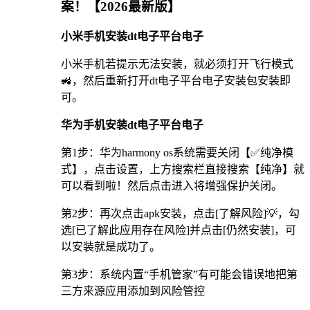
案！【2026最新版】
小米手机安装dt电子平台电子
小米手机若提示无法安装，就必须打开飞行模式
🚜，然后重新打开dt电子平台电子安装包安装即
可。
华为手机安装dt电子平台电子
第1步：华为harmony os系统需要关闭【✅纯净模
式】，点击设置，上方搜索栏直接搜索【纯净】就
可以看到啦！然后点击进入将增强保护关闭。
第2步：再次点击apk安装，点击[了解风险]💡，勾
选[已了解此应用存在风险]并点击[仍然安装]，可
以安装就是成功了。
第3步：系统内置“手机管家”有可能会错误地把第
三方来源应用添加到风险管控