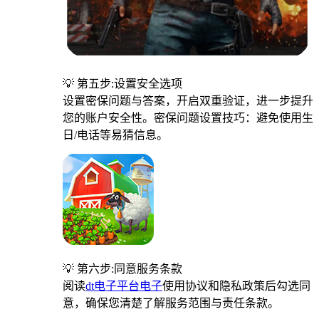
💡 第五步:设置安全选项
设置密保问题与答案，开启双重验证，进一步提升
您的账户安全性。密保问题设置技巧：避免使用生
日/电话等易猜信息。
💡 第六步:同意服务条款
阅读
dt电子平台电子
使用协议和隐私政策后勾选同
意，确保您清楚了解服务范围与责任条款。