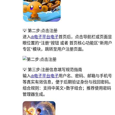
💡 第二步:点击注册
进入
dt电子平台电子
首页后，点击导航栏或页面显
眼位置的“注册”按钮 或者 首页核心功能区"新用户
专区"模块，跳转至用户注册页面。
💡 第三步:注册信息填写规范指南
输入
dt电子平台电子
用户名、密码、邮箱与手机号
等真实有效信息，便于后期验证身份与找回密码。
组合规则：支持中英文+数字组合；推荐使用密码
管理器生成。