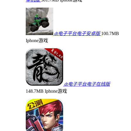
dt电子平台电子安卓版
100.7MB
Iphone游戏
dt电子平台电子在线版
148.7MB
Iphone游戏