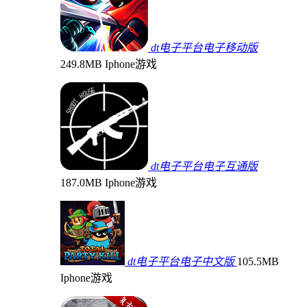
dt电子平台电子移动版
249.8MB
Iphone游戏
dt电子平台电子互通版
187.0MB
Iphone游戏
dt电子平台电子中文版
105.5MB
Iphone游戏