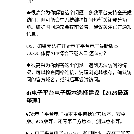
制？
🍁很高兴为你解答这个问题！多数平台支持全天候
访问，但可能会在系统维护期间短暂关闭部分功
能。维护时间通常会提前公告，建议关注官方通知
信息。
Q5：如果无法打开 dt电子平台电子最新版本
v2.8.95体育APP综合下载入口 怎么办？
🍁很高兴为你解答这个问题！遇到无法访问的情
况，可以检查网络连接，清理浏览器缓存，确认访
问的官方域名，或稍后再尝试访问。
dt电子平台电子版本选择建议【2026最新
整理】
💮dt电子平台电子版本主要包括官方版本、安卓
版、iOS版等，还有第三方版本、测试版本等。
💮dt电子平台电子v3.6.50：老旧版本，存在已知安