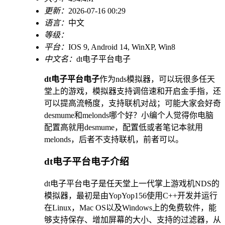
更新：
2026-07-16 00:29
语言：
中文
等级：
平台：
IOS 9, Android 14, WinXP, Win8
中文名：
dt电子平台电子
dt电子平台电子
作为nds模拟器，可以玩很多任天
堂上的游戏，模拟器支持调倍速和开启金手指，还
可以提高流畅度，支持联机对战；可能大家会好奇
desmume和melonds哪个好？小编个人觉得你电脑
配置高就用desmume，配置低或者笔记本就用
melonds，后者不支持联机，前者可以。
dt电子平台电子介绍
dt电子平台电子是任天堂上一代掌上游戏机NDS的
模拟器，最初是由YopYop156使用C++开发并运行
在Linux，Mac OS以及Windows上的免费软件，能
够支持保存、增加屏幕的大小、支持的过滤器，从