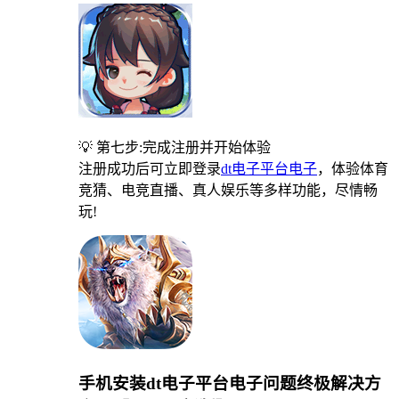
💡 第七步:完成注册并开始体验
注册成功后可立即登录
dt电子平台电子
，体验体育
竞猜、电竞直播、真人娱乐等多样功能，尽情畅
玩!
手机安装dt电子平台电子问题终极解决方