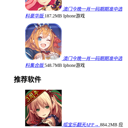
澳门今晚一肖一码期期准中选
料豪华版
187.2MB
Iphone游戏
澳门今晚一肖一码期期准中选
料集合版
548.7MB
Iphone游戏
推荐软件
呱宝乐翻天APP→
884.2MB
应