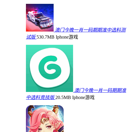
澳门今晚一肖一码期期准中选料测
试版
530.7MB
Iphone游戏
澳门今晚一肖一码期期准
中选料竞技版
20.5MB
Iphone游戏