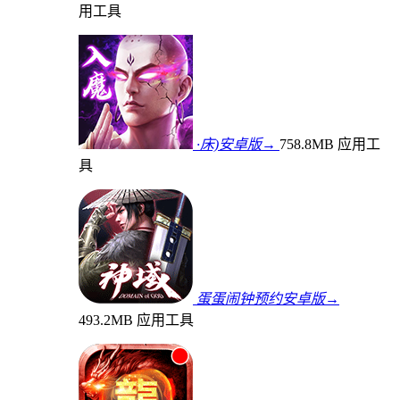
用工具
·床)安卓版→
758.8MB
应用工
具
蛋蛋闹钟预约安卓版→
493.2MB
应用工具