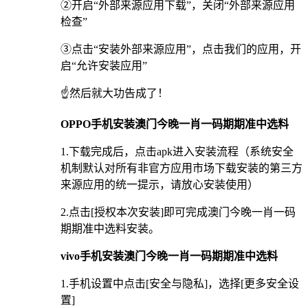
②开启“外部来源应用下载”，关闭“外部来源应用
检查”
③点击“安装外部来源应用”，点击我们的应用，开
启“允许安装应用”
☝️然后就大功告成了！
OPPO手机安装澳门今晚一肖一码期期准中选料
1.下载完成后，点击apk进入安装流程（系统安全
机制默认对所有非官方应用市场下载安装的第三方
来源应用的统一提示，请放心安装使用）
2.点击[授权本次安装]即可完成澳门今晚一肖一码
期期准中选料安装。
vivo手机安装澳门今晚一肖一码期期准中选料
1.手机设置中点击[安全与隐私]，选择[更多安全设
置]