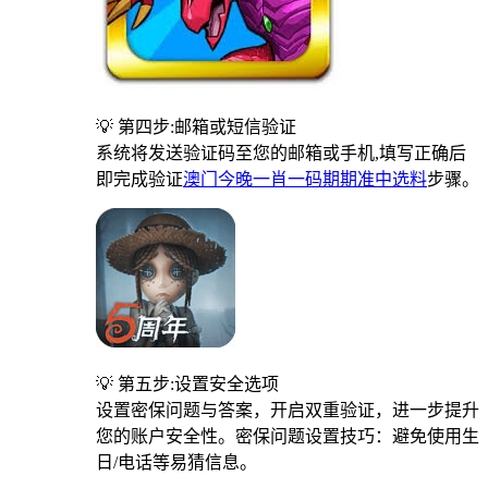
💡 第四步:邮箱或短信验证
系统将发送验证码至您的邮箱或手机,填写正确后
即完成验证
澳门今晚一肖一码期期准中选料
步骤。
💡 第五步:设置安全选项
设置密保问题与答案，开启双重验证，进一步提升
您的账户安全性。密保问题设置技巧：避免使用生
日/电话等易猜信息。