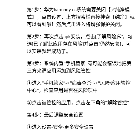
第1步：华为harmony os系统需要关闭【✅纯净模
式】，点击设置，上方搜索栏直接搜索【纯净】就
可以看到啦！然后点击进入将增强保护关闭。
第2步：再次点击apk安装，点击[了解风险]💡，勾
选[已了解此应用存在风险]并点击[仍然安装]，可
以安装就是成功了。
第3步：系统内置“手机管家”有可能会错误地把第
三方来源应用添加到风险管控
①进入“手机管家”->“病毒查杀”->“风险/应用管控
中心”，检查应用是否在风险项中
②点击被管控的应用，点击左下角的“解除管控”
第4步：最后调整安全设置
①进入设置-安全-更多安全设置