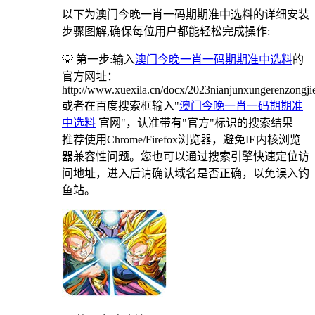
以下为澳门今晚一肖一码期期准中选料的详细安装
步骤图解,确保每位用户都能轻松完成操作:
💡 第一步:输入
澳门今晚一肖一码期期准中选料
的
官方网址：
http://www.xuexila.cn/docx/2023nianjunxungerenzongji
或者在百度搜索框输入"
澳门今晚一肖一码期期准
中选料
官网"，认准带有"官方"标识的搜索结果
推荐使用Chrome/Firefox浏览器，避免IE内核浏览
器兼容性问题。您也可以通过搜索引擎快速定位访
问地址，进入后请确认域名是否正确，以免误入钓
鱼站。