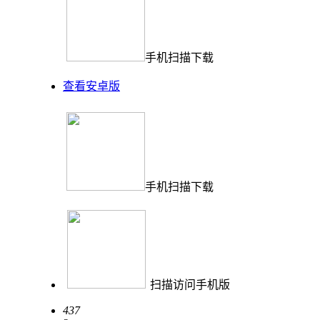
手机扫描下载
查看安卓版
手机扫描下载
扫描访问手机版
437