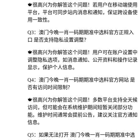
🍁很高兴为你解答这个问题！若用户在移动端使用
平台，平台可同步站内消息和通知，保证跨设备使
用一致性。
Q3：澳门今晚一肖一码期期准中选料官方正规入
口 是否支持隐私设置调整？
🍁很高兴为你解答这个问题！用户可在账户设置中
调整隐私选项，如消息通知、公开资料和操作记录
显示，保护个人信息。
Q4：澳门今晚一肖一码期期准中选料官方网站 是
否有访问时间限制？
🍁很高兴为你解答这个问题！多数平台支持全天候
访问，但可能会在系统维护期间短暂关闭部分功
能。维护时间通常会提前公告，建议关注官方通知
信息。
Q5：如果无法打开 澳门今晚一肖一码期期准中选