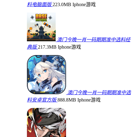
料电脑面版
223.0MB
Iphone游戏
澳门今晚一肖一码期期准中选料经
典版
217.3MB
Iphone游戏
澳门今晚一肖一码期期准中选
料安卓官方版
888.8MB
Iphone游戏