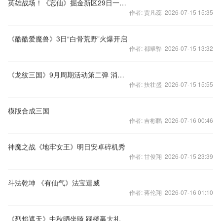
英雄战场！《忘仙》掘金新区29日一触即发
作者: 贾凡蕊 2026-07-15 15:35
《酷酷爱魔兽》3日“白骨荒野”火爆开启
作者: 都翠骅 2026-07-15 13:32
《龙纹三国》9月周期活动第二弹 消费大返礼
作者: 扶壮盛 2026-07-15 15:55
模版合成三国
作者: 吉彬鹏 2026-07-16 00:46
神魔之战《地牢女王》明日安卓碎机秀
作者: 甘俊翔 2026-07-15 23:39
斗法乾坤 《有仙气》法宝逞威
作者: 蒋伦翔 2026-07-16 01:10
《烈焰遮天》中秋晒坐骑 踩楼赢大礼