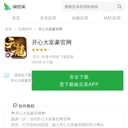
开心大富豪官网
首页
安卓应用
电脑应用
MAC应用
资讯
专题
设计奖
创意应用
首页
>
应用软件
>
开心大富豪官网
问答
开心大富豪官网
官方
年满16周岁
下载安装
次下载
39108
需优先下载
安全下载
开心大富豪官网
需下载豌豆荚APP
软件教程
🏞开心大富豪官网🏞
💁第一步：访问开心大富豪官网官网
首先，打开您的浏览器，输入开心大富豪官网的官方网址