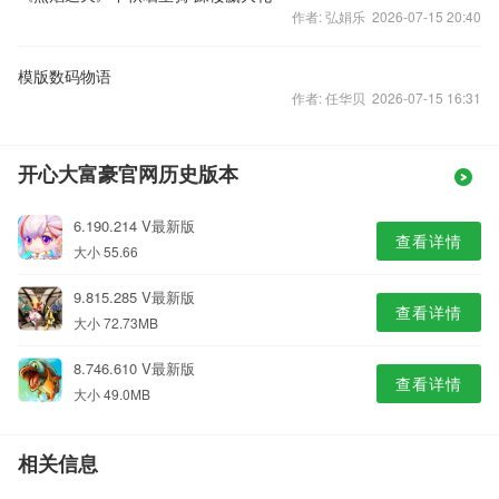
作者: 弘娟乐 2026-07-15 20:40
模版数码物语
作者: 任华贝 2026-07-15 16:31
开心大富豪官网历史版本
6.190.214 V最新版
查看详情
大小 55.66
9.815.285 V最新版
查看详情
大小 72.73MB
8.746.610 V最新版
查看详情
大小 49.0MB
相关信息