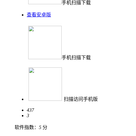
手机扫描下载
查看安卓版
手机扫描下载
扫描访问手机版
437
3
软件指数：
5
分