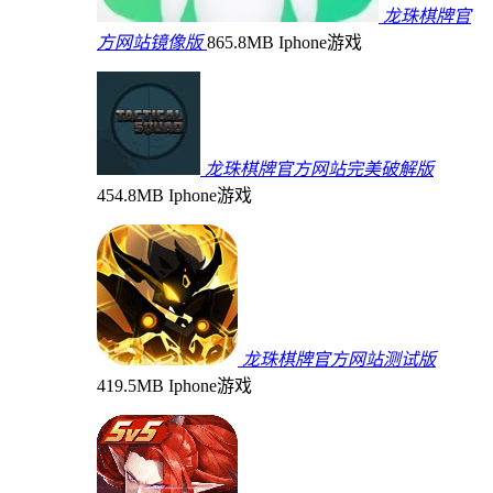
龙珠棋牌官
方网站镜像版
865.8MB
Iphone游戏
龙珠棋牌官方网站完美破解版
454.8MB
Iphone游戏
龙珠棋牌官方网站测试版
419.5MB
Iphone游戏