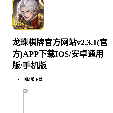
龙珠棋牌官方网站v2.3.1(官
方)APP下载IOS/安卓通用
版/手机版
电脑版下载