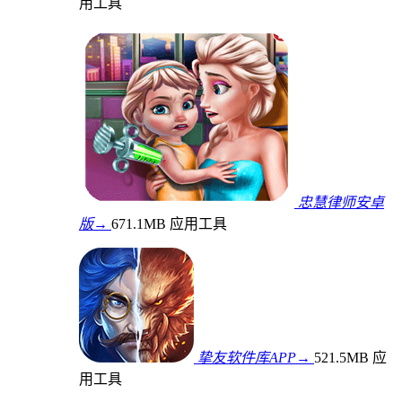
用工具
忠慧律师安卓
版→
671.1MB
应用工具
挚友软件库APP→
521.5MB
应
用工具