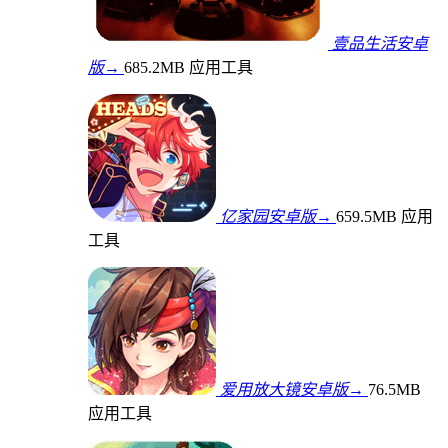
壹品生活安卓
版→
685.2MB
应用工具
亿家园安卓版→
659.5MB
应用
工具
爱用放大镜安卓版→
76.5MB
应用工具