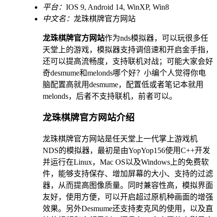
平台：
IOS 9, Android 14, WinXP, Win8
中文名：
龙珠棋牌官方网站
龙珠棋牌官方网站
作为nds模拟器，可以玩很多任
天堂上的游戏，模拟器支持调倍速和开启金手指，
还可以提高流畅度，支持联机对战；可能大家会好
奇desmume和melonds哪个好？小编个人觉得你电
脑配置高就用desmume，配置低或者笔记本就用
melonds，后者不支持联机，前者可以。
龙珠棋牌官方网站介绍
龙珠棋牌官方网站是任天堂上一代掌上游戏机
NDS的模拟器，最初是由YopYop156使用C++开发
并运行在Linux，Mac OS以及Windows上的免费软
件，能够支持保存、增加屏幕的大小、支持的过滤
器，从而提高图像质量。同时兼容性高，模拟界面
友好，使用方便，可以开启超过原机种画面的增强
效果。另外Desmume还支持麦克风的使用，以及直