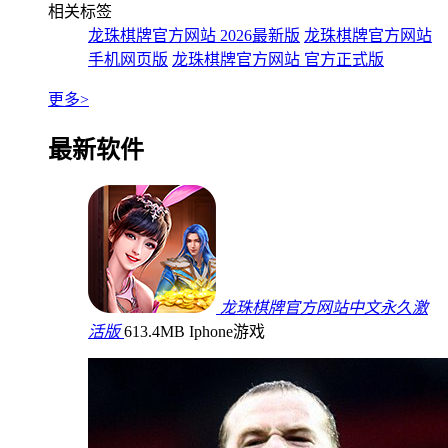
相关标签
龙珠棋牌官方网站 2026最新版
龙珠棋牌官方网站
手机网页版
龙珠棋牌官方网站 官方正式版
更多>
最新软件
龙珠棋牌官方网站中文永久激
活版
613.4MB
Iphone游戏