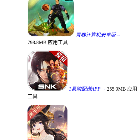
青春计算机安卓版→
798.8MB
应用工具
1易购配送APP→
255.9MB
应用
工具