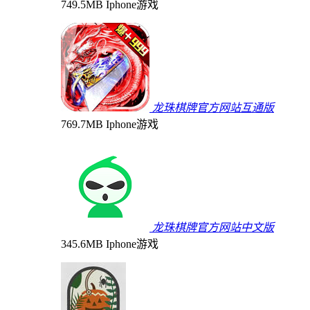
749.5MB
Iphone游戏
龙珠棋牌官方网站互通版
769.7MB
Iphone游戏
龙珠棋牌官方网站中文版
345.6MB
Iphone游戏