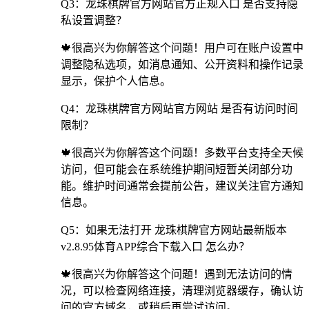
Q3：龙珠棋牌官方网站官方正规入口 是否支持隐
私设置调整？
🍁很高兴为你解答这个问题！用户可在账户设置中
调整隐私选项，如消息通知、公开资料和操作记录
显示，保护个人信息。
Q4：龙珠棋牌官方网站官方网站 是否有访问时间
限制？
🍁很高兴为你解答这个问题！多数平台支持全天候
访问，但可能会在系统维护期间短暂关闭部分功
能。维护时间通常会提前公告，建议关注官方通知
信息。
Q5：如果无法打开 龙珠棋牌官方网站最新版本
v2.8.95体育APP综合下载入口 怎么办？
🍁很高兴为你解答这个问题！遇到无法访问的情
况，可以检查网络连接，清理浏览器缓存，确认访
问的官方域名，或稍后再尝试访问。