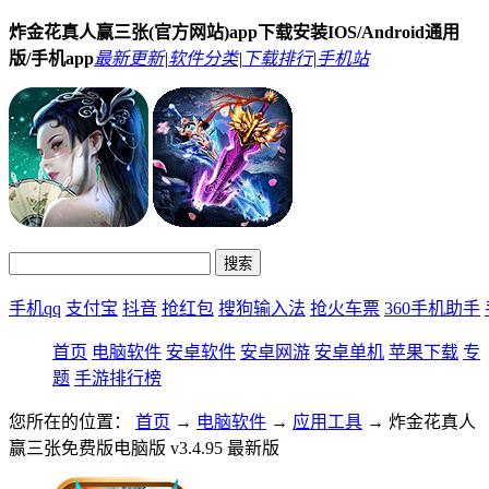
炸金花真人赢三张(官方网站)app下载安装IOS/Android通用
版/手机app
最新更新
|
软件分类
|
下载排行
|
手机站
手机qq
支付宝
抖音
抢红包
搜狗输入法
抢火车票
360手机助手
首页
电脑软件
安卓软件
安卓网游
安卓单机
苹果下载
专
题
手游排行榜
您所在的位置：
首页
→
电脑软件
→
应用工具
→ 炸金花真人
赢三张免费版电脑版 v3.4.95 最新版