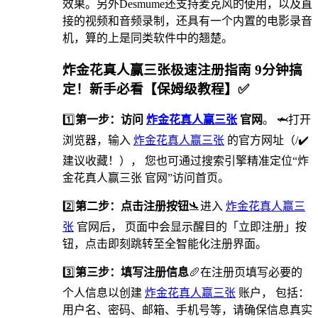
效果。另外Desmume还支持麦克风的使用，以及直
接的视频和音频录制，还具有一个内置的电影录音
机，算的上是同类软件中的翘楚。
炸金花真人赢三张极速注册指南 9分钟搞
定！新手必看【保姆级教程】✅
1️⃣
第一步：访问
炸金花真人赢三张
官网
。 🦈打开
浏览器，输入
炸金花真人赢三张
的官方网址（/✔️
建议收藏！）， 您也可通过搜索引擎精准定位“炸
金花真人赢三张 官网”访问首页。
2️⃣
第二步：点击注册按钮
🛬进入
炸金花真人赢三
张
官网后， 页面中会显示醒目的「立即注册」按
钮，点击即刻跳转至全智能化注册界面。
3️⃣
第三步：填写注册信息
🥖在注册页填写必要的
个人信息以创建
炸金花真人赢三张
账户， 包括：
用户名、密码、邮箱、手机号等，请确保信息真实