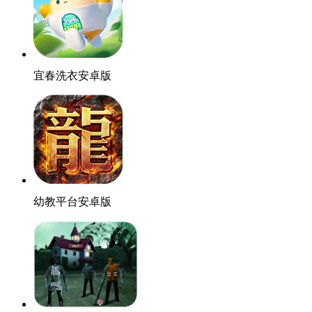
宜春洗衣安卓版
幼教平台安卓版