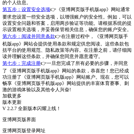
的个人信息。
第五步：设置安全选项
👉《亚博网页版手机版app》网站通常
要求您设置一些安全选项，以增强账户的安全性。例如，可以
设置安全问题和答案，启用两步验证等功能。请根据系统的提
示设置相关选项，并妥善保管相关信息，确保您的账户安全。
第六步：阅读并同意条款
👉在注册过程中，《亚博网页版手
机版app》网站会提供使用条款和规定供您阅读。这些条款包
括平台的使用规范、隐私政策等内容。在注册之前，请仔细阅
读并理解这些条款，并确保您同意并愿意遵守。
第七步：完成注册
👉一旦您完成了所有必要的步骤，并同意
了《亚博网页版手机版app》网站的条款，恭喜您！您已经成
功注册了《亚博网页版手机版app》网站账户。现在，您可以
畅享《亚博网页版手机版app》网站提供的丰富体育赛事、刺
激的游戏体验以及其他令人兴奋!
加载更多
版本更新
V 2.2.7 全新版本闪耀上线！
亚博网页版界面
亚博网页版登录网址