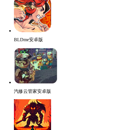
BLDme安卓版
汽修云管家安卓版