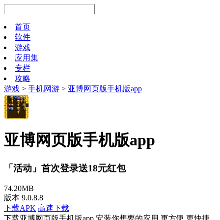
首页
软件
游戏
应用集
专栏
攻略
游戏
>
手机网游
>
亚博网页版手机版app
亚博网页版手机版app
「活动」首次登录送18元红包
74.20MB
版本 9.0.8.8
下载APK
高速下载
下载亚博网页版手机版app 安装你想要的应用 更方便 更快捷