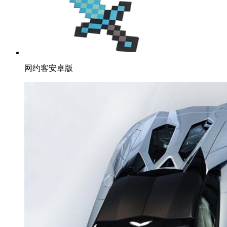
网约客安卓版