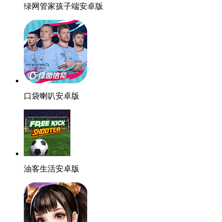
绿网管家孩子端安卓版
口袋喇叭安卓版
油客生活安卓版