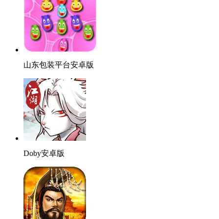
山东包装平台安卓版
Doby安卓版