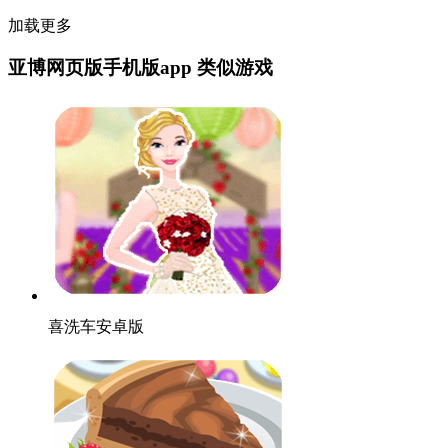
加载更多
亚博网页版手机版app 类似游戏
喜洗车安卓版