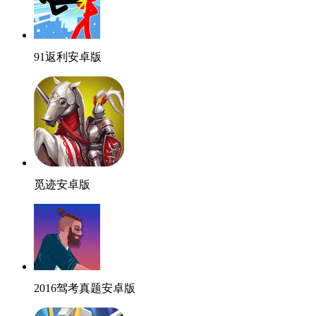
91返利安卓版
觅迹安卓版
2016驾考真题安卓版