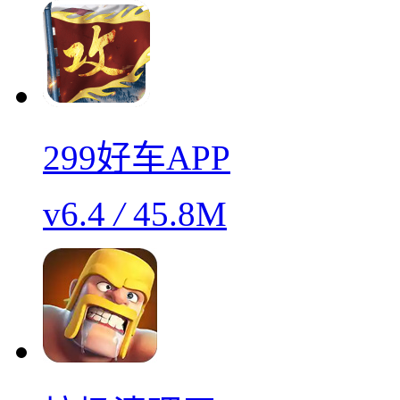
299好车APP
v6.4
/
45.8M