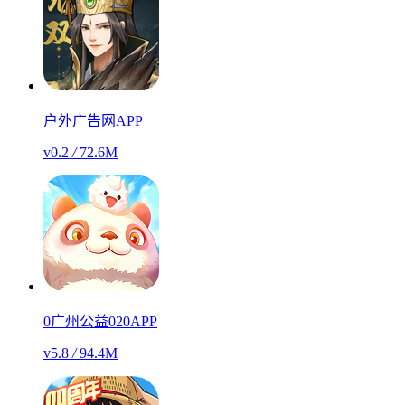
户外广告网APP
v0.2
/
72.6M
0广州公益020APP
v5.8
/
94.4M