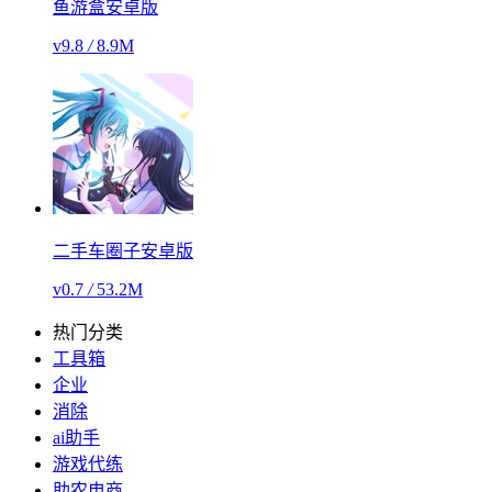
鱼游盒安卓版
v9.8
/
8.9M
二手车圈子安卓版
v0.7
/
53.2M
热门分类
工具箱
企业
消除
ai助手
游戏代练
助农电商