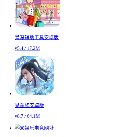
景深辅助工具安卓版
v5.4
/
17.2M
易车族安卓版
v8.7
/
64.1M