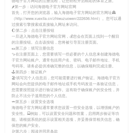
德电子官方网站
的注册流程，让您轻松开启精彩的体育之旅。
🌶第一步：访问海德电子官方网站官网
首先，打开您的浏览器，输入
海德电子官方网站
的官方网址🏯
（http://www.xuexila.cn/zhiwuzuowen/222636.html）。您可以通
过搜索引擎搜索或直接输入网址来访问。
🌔第二步：点击注册按钮
一旦进入
海德电子官方网站
官网，💰您会在页面上找到一个醒目
的注册按钮。点击该按钮，您将被引导至注册页面。
🌯第三步：填写注册信息
🍠在注册页面上，您需要填写一些必要的个人信息来创建
海德电
子官方网站
账户。通常包括用户名、密码、电子邮件地址、手机
号码等。请务必提供准确完整的信息，以确保顺利完成注册。
🕹第四步：验证账户
🏖填写完个人信息后，您可能需要进行账户验证。
海德电子官方
网站
会向您提供的电子邮件地址或手机号码发送一条验证信息，
您需要按照提示进行验证操作。这有助于确保账户的安全性，并
防止不法分子滥用您的个人信息。
🦈第五步：设置安全选项
海德电子官方网站
通常要求您设置一些安全选项，以增强账户的
安全性。🚍例如，可以设置安全问题和答案，启用两步验证等功
能。请根据系统的提示设置相关选项，并妥善保管相关信息，确
保您的账户安全。
🎻第六步：阅读并同意条款