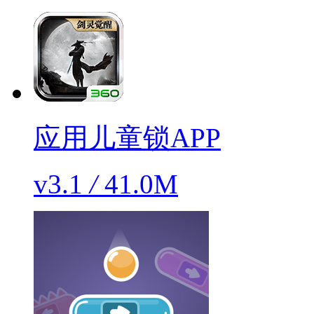
应用儿童锁APP
v3.1
/
41.0M