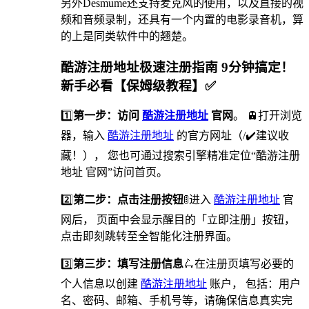
另外Desmume还支持麦克风的使用，以及直接的视
频和音频录制，还具有一个内置的电影录音机，算
的上是同类软件中的翘楚。
酷游注册地址极速注册指南 9分钟搞定！
新手必看【保姆级教程】✅
1️⃣
第一步：访问
酷游注册地址
官网
。 🚊打开浏览
器，输入
酷游注册地址
的官方网址（/✔️建议收
藏！）， 您也可通过搜索引擎精准定位“酷游注册
地址 官网”访问首页。
2️⃣
第二步：点击注册按钮
🚦进入
酷游注册地址
官
网后， 页面中会显示醒目的「立即注册」按钮，
点击即刻跳转至全智能化注册界面。
3️⃣
第三步：填写注册信息
🛴在注册页填写必要的
个人信息以创建
酷游注册地址
账户， 包括：用户
名、密码、邮箱、手机号等，请确保信息真实完