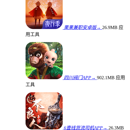
栗果兼职安卓版→
26.9MB
应
用工具
四川阀门APP→
902.1MB
应用
工具
6壹线货流司机APP→
26.3MB