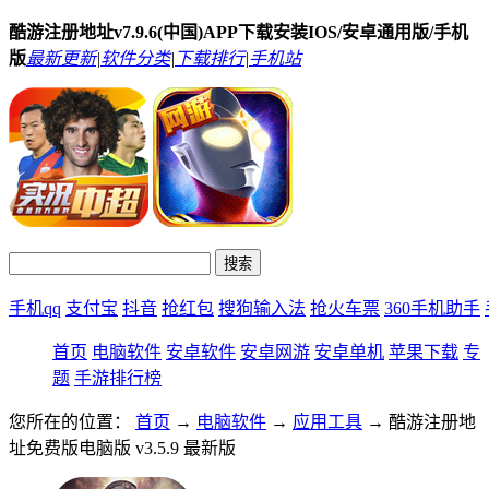
酷游注册地址v7.9.6(中国)APP下载安装IOS/安卓通用版/手机
版
最新更新
|
软件分类
|
下载排行
|
手机站
手机qq
支付宝
抖音
抢红包
搜狗输入法
抢火车票
360手机助手
首页
电脑软件
安卓软件
安卓网游
安卓单机
苹果下载
专
题
手游排行榜
您所在的位置：
首页
→
电脑软件
→
应用工具
→ 酷游注册地
址免费版电脑版 v3.5.9 最新版