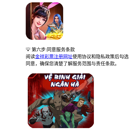
💡 第六步:同意服务条款
阅读
金祥彩票注册网址
使用协议和隐私政策后勾选
同意，确保您清楚了解服务范围与责任条款。