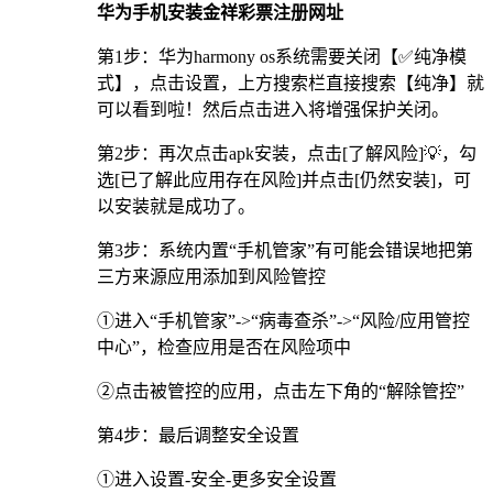
华为手机安装金祥彩票注册网址
第1步：华为harmony os系统需要关闭【✅纯净模
式】，点击设置，上方搜索栏直接搜索【纯净】就
可以看到啦！然后点击进入将增强保护关闭。
第2步：再次点击apk安装，点击[了解风险]💡，勾
选[已了解此应用存在风险]并点击[仍然安装]，可
以安装就是成功了。
第3步：系统内置“手机管家”有可能会错误地把第
三方来源应用添加到风险管控
①进入“手机管家”->“病毒查杀”->“风险/应用管控
中心”，检查应用是否在风险项中
②点击被管控的应用，点击左下角的“解除管控”
第4步：最后调整安全设置
①进入设置-安全-更多安全设置