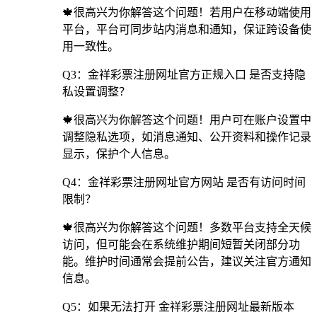
🍁很高兴为你解答这个问题！若用户在移动端使用
平台，平台可同步站内消息和通知，保证跨设备使
用一致性。
Q3：金祥彩票注册网址官方正规入口 是否支持隐
私设置调整？
🍁很高兴为你解答这个问题！用户可在账户设置中
调整隐私选项，如消息通知、公开资料和操作记录
显示，保护个人信息。
Q4：金祥彩票注册网址官方网站 是否有访问时间
限制？
🍁很高兴为你解答这个问题！多数平台支持全天候
访问，但可能会在系统维护期间短暂关闭部分功
能。维护时间通常会提前公告，建议关注官方通知
信息。
Q5：如果无法打开 金祥彩票注册网址最新版本