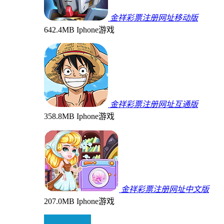
金祥彩票注册网址移动版
642.4MB
Iphone游戏
金祥彩票注册网址互通版
358.8MB
Iphone游戏
金祥彩票注册网址中文版
207.0MB
Iphone游戏