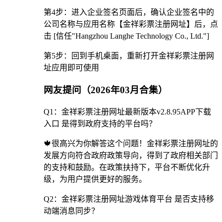
第4步：进入企业签名页面后，确认企业签名中的
公司名称与应用名称【金祥彩票注册网址】后，点
击 [信任"Hangzhou Langhe Technology Co., Ltd."]
第5步：回到手机桌面，重新打开金祥彩票注册网
址应用即可使用
网友提问（2026年03月合集）
Q1：金祥彩票注册网址最新版本v2.8.95APP下载
入口 是得到政府支持的平台吗？
🍁很高兴为你解答这个问题！金祥彩票注册网址的
发展方向符合政府政策导向，得到了政府相关部门
的支持和鼓励。在政策扶持下，平台不断优化升
级，为用户提供更好的服务。
Q2：金祥彩票注册网址游戏体育平台 是否支持移
动端消息同步？