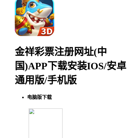
金祥彩票注册网址(中
国)APP下载安装IOS/安卓
通用版/手机版
电脑版下载