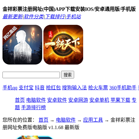
金祥彩票注册网址(中国)APP下载安装IOS/安卓通用版/手机版
最新更新
|
软件分类
|
下载排行
|
手机站
手机qq
支付宝
抖音
抢红包
搜狗输入法
抢火车票
360手机助手
首页
电脑软件
安卓软件
安卓网游
安卓单机
苹果下载
专
题
手游排行榜
您所在的位置：
首页
→
电脑软件
→
应用工具
→ 金祥彩票注
册网址免费版电脑版 v1.1.68 最新版