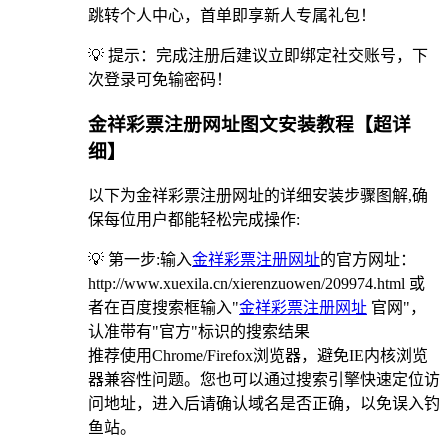
跳转个人中心，首单即享新人专属礼包！
💡 提示：完成注册后建议立即绑定社交账号，下
次登录可免输密码！
金祥彩票注册网址图文安装教程【超详
细】
以下为金祥彩票注册网址的详细安装步骤图解,确
保每位用户都能轻松完成操作:
💡 第一步:输入
金祥彩票注册网址
的官方网址：
http://www.xuexila.cn/xierenzuowen/209974.html 或
者在百度搜索框输入"
金祥彩票注册网址
官网"，
认准带有"官方"标识的搜索结果
推荐使用Chrome/Firefox浏览器，避免IE内核浏览
器兼容性问题。您也可以通过搜索引擎快速定位访
问地址，进入后请确认域名是否正确，以免误入钓
鱼站。