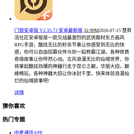
门锁安卓版 V2.35.73 安卓最新版
32.99M
2026-07-15
慧昇
活社区安卓版是一款交战最激烈的武侠题材东方画风
RPG手游，酷炫无比的秒杀节奏让你感受到无比的快
感，你可以自由招募伙伴与你一起称霸江湖，各种修真
奇缘故事让你怦然心动。古风浪漫无比的仙域世界，你
将拿起酷炫劲爆的神器行走于昆仑之巅，华丽大招，巅
峰畅玩，各种神器大招让你冰封千里，快来体验浪漫灿
烂的仙域故事吧!
详情
猜你喜欢
热门专题
中麦通信APP