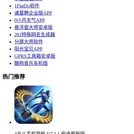
1FlatDo软件
诸葛聘企业版APP
0小月天气APP
悬浮窗大师安卓版
201特殊网名生成器
分屏大师软件
阳光宝贝APP
GPRS工具箱安卓版
酷狗音乐车机版
热门推荐
4北斗手机导航 V7.1.1 安卓最新版