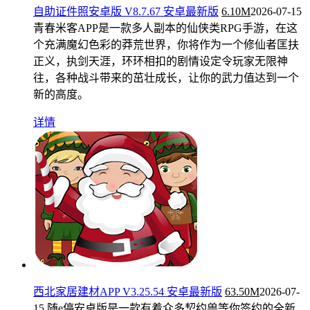
自助证件照安卓版 V8.7.67 安卓最新版
6.10M
2026-07-15
青春米客APP是一款多人副本的仙侠类RPG手游，在这
个充满魔幻色彩的莽荒世界，你将作为一个修仙者匡扶
正义，执剑天涯，环环相扣的剧情设定令玩家无限神
往，各种战斗带来的茁壮成长，让你的武力值达到一个
新的高度。
详情
西北家居建材APP V3.25.54 安卓最新版
63.50M
2026-07-
15
随e停安卓版是一款有着众多契约兽等你签约的全新